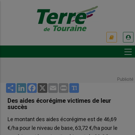
Aller
au
contenu
principal
USER
ACCOUNT
MENU
Publicité
Share
LinkedIn
Facebook
X
Email
Print
Des aides écorégime victimes de leur
succès
Le montant des aides écorégime est de 46,69
€/ha pour le niveau de base, 63,72 €/ha pour le