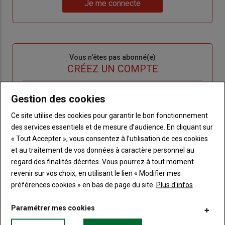
Lien
nouveau
votre
Je me connecte
"Je
compte"
mot
me
de
connecte"
passe"
Sous-
Vous n'êtes pas abonné(e)
titre
TITRE
CRÉEZ UN COMPTE
Body
Choisissez votre formule et créez votre
Gestion des cookies
compte pour accéder à tout Terre de
Ce site utilise des cookies pour garantir le bon fonctionnement
Touraine.
des services essentiels et de mesure d’audience. En cliquant sur
« Tout Accepter », vous consentez à l’utilisation de ces cookies
Lien
Créez un compte
et au traitement de vos données à caractère personnel au
regard des finalités décrites. Vous pourrez à tout moment
revenir sur vos choix, en utilisant le lien « Modifier mes
VOUS AIMEREZ AUSSI
préférences cookies » en bas de page du site.
Plus d'infos
Paramétrer mes cookies