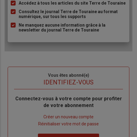
Accédez à tous les articles du site Terre de Touraine
Liste
à
Consultez le journal Terre de Touraine au format
numérique, sur tous les supports
puce
Ne manquez aucune information grâce à la
newsletter du journal Terre de Touraine
Sous-
Vous êtes abonné(e)
titre
TITRE
IDENTIFIEZ-VOUS
Body
Connectez-vous à votre compte pour profiter
de votre abonnement
Lien
Créer un nouveau compte
"Créer
Lien
Réinitialiser votre mot de passe
un
"Réinitialiser