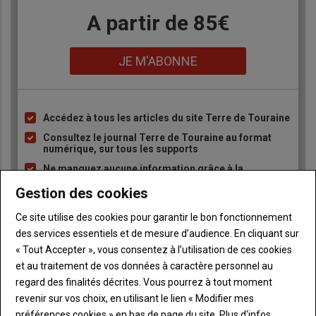
Body
A partir de 85€
Lien
JE M'ABONNE
Accédez à tous les articles du site Terre de Touraine
Liste
à
Consultez le journal Terre de Touraine au format
numérique, sur tous les supports
puce
Ne manquez aucune information grâce à la
newsletter du journal Terre de Touraine
Gestion des cookies
Ce site utilise des cookies pour garantir le bon fonctionnement
des services essentiels et de mesure d’audience. En cliquant sur
« Tout Accepter », vous consentez à l’utilisation de ces cookies
et au traitement de vos données à caractère personnel au
regard des finalités décrites. Vous pourrez à tout moment
Sous-
Vous êtes abonné(e)
titre
TITRE
IDENTIFIEZ-VOUS
revenir sur vos choix, en utilisant le lien « Modifier mes
préférences cookies » en bas de page du site.
Plus d'infos