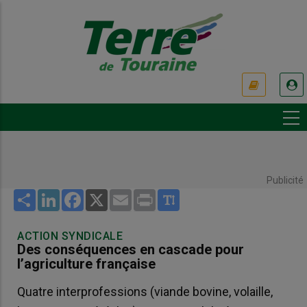
Aller
au
contenu
principal
USER
ACCOUNT
MENU
Publicité
Share
LinkedIn
Facebook
X
Email
Print
ACTION SYNDICALE
Des conséquences en cascade pour
l’agriculture française
Quatre interprofessions (viande bovine, volaille,