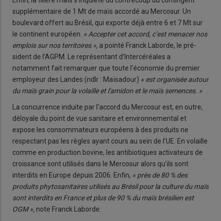
supplé­mentaire de 1 Mt de maïs accordé au Mercosur. Un
boulevard offert au Brésil, qui exporte déjà entre 6 et 7 Mt sur
le continent européen.
« Accepter cet accord, c’est menacer nos
emplois sur nos territoires »,
a pointé Franck Laborde, le pré­
sident de l’AGPM. Le représentant d’Intercéréales a
notamment fait remarquer que toute l’économie du premier
employeur des Landes (ndlr : Maïsadour)
« est organisée autour
du maïs grain pour la volaille et l'amidon et le maïs semences. »
La concurrence induite par l’accord du Mercosur est, en outre,
déloyale du point de vue sanitaire et environnemental et
expose les consommateurs européens à des produits ne
respectant pas les règles ayant cours au sein de l’UE. En volaille
comme en pro­duction bovine, les antibiotiques activateurs de
croissance sont utilisés dans le Mercosur alors qu’ils sont
interdits en Europe depuis 2006. Enfin,
« près de 80 % des
produits phytosanitaires utilisés au Brésil pour la culture du maïs
sont interdits en France et plus de 90 % du maïs brésilien est
OGM »,
note Franck Laborde.