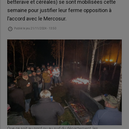
betterave et céréales) se sont mobilisées cette
semaine pour justifier leur ferme opposition à
l’accord avec le Mercosur.
Publié le
jeu 21/11/2024 - 13:50
Que
re
man
Que ce soit au nord ou au sud du département, les