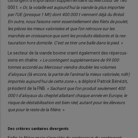
contingent d’importation supplémentaire du Mercosur de 180
000 t.
« Or, la volaille est aujourd’hui la viande la plus impor­tée
par l’UE (presque 1 Mt) dont 400 000 t viennent déjà du Brésil.
En outre, nous faisons venir essentielle­ment des filets de poulet,
les pièces les mieux valorisées et que l’on retrouve sur les
marchés en croissance que sont les produits élaborés et la res­
tauration hors domicile. C’est se tirer une balle dans le pied. »
Le secteur de la viande bovine craint également des répercus­
sions en chaîne.
« Le contingent supplémentaire de 99 000
tonnes accordé au Mercosur viendra doubler les volumes
d’aloyaux (là encore, la partie de l’animal la mieux valo­risée, ndlr)
importés aujourd’hui de cette zone »,
a déploré Patrick Bénézit,
président de la FNB.
« Sachant que l’on produit seule­ment 400
000 t d’aloyaux du cheptel allaitant chaque année en Europe, le
risque de déstabilisation est bien réel, autant pour les éleveurs
que pour le reste de la filière. »
Des critères sanitaires divergents
Enfin, la filière maïs s’inquiète du contrecoup du contingent