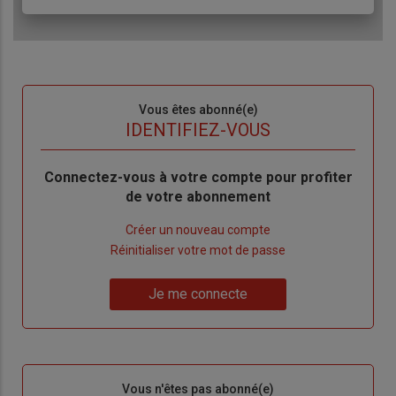
Sous-
Vous êtes abonné(e)
titre
TITRE
IDENTIFIEZ-VOUS
Body
Connectez-vous à votre compte pour profiter
de votre abonnement
Lien
Créer un nouveau compte
"Créer
Lien
Réinitialiser votre mot de passe
un
"Réinitialiser
Lien
nouveau
votre
Je me connecte
"Je
compte"
mot
me
de
connecte"
passe"
Sous-
Vous n'êtes pas abonné(e)