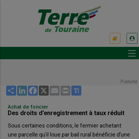
Aller
au
contenu
principal
USER
ACCOUNT
MENU
Publicité
Share
LinkedIn
Facebook
X
Email
Print
Achat de foncier
Des droits d’enregistrement à taux réduit
Sous certaines conditions, le fermier achetant
une parcelle qu’il loue par bail rural bénéficie d’une