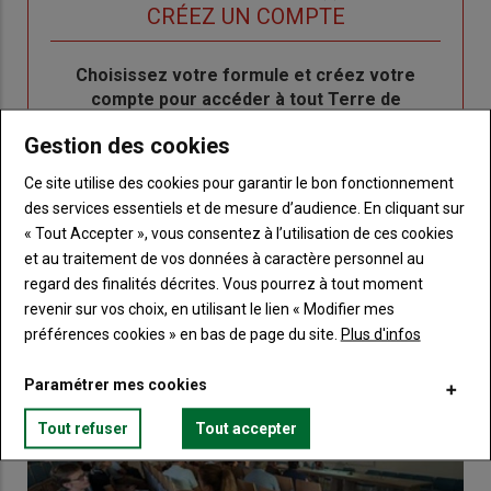
titre
TITRE
CRÉEZ UN COMPTE
Body
Choisissez votre formule et créez votre
compte pour accéder à tout Terre de
Touraine.
Gestion des cookies
Lien
Créez un compte
Ce site utilise des cookies pour garantir le bon fonctionnement
des services essentiels et de mesure d’audience. En cliquant sur
« Tout Accepter », vous consentez à l’utilisation de ces cookies
et au traitement de vos données à caractère personnel au
VOUS AIMEREZ AUSSI
regard des finalités décrites. Vous pourrez à tout moment
revenir sur vos choix, en utilisant le lien « Modifier mes
préférences cookies » en bas de page du site.
Plus d'infos
Paramétrer mes cookies
Tout refuser
Tout accepter