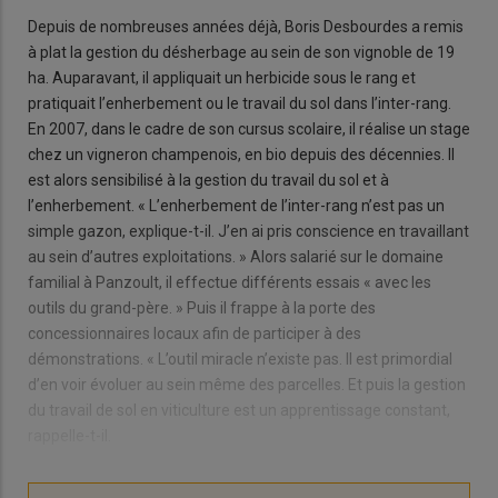
Depuis de nombreuses années déjà, Boris Desbourdes a remis
à plat la gestion du désherbage au sein de son vignoble de 19
ha. Auparavant, il appliquait un herbicide sous le rang et
pratiquait l’enherbement ou le travail du sol dans l’inter-rang.
En 2007, dans le cadre de son cursus scolaire, il réalise un stage
chez un vigneron champenois, en bio depuis des décennies. Il
est alors sensibilisé à la gestion du travail du sol et à
l’enherbement. « L’enherbement de l’inter-rang n’est pas un
simple gazon, explique-t-il. J’en ai pris conscience en travaillant
au sein d’autres exploitations. » Alors salarié sur le domaine
familial à Panzoult, il effectue différents essais « avec les
outils du grand-père. » Puis il frappe à la porte des
concessionnaires locaux afin de participer à des
démonstrations. « L’outil miracle n’existe pas. Il est primordial
d’en voir évoluer au sein même des parcelles. Et puis la gestion
du travail de sol en viticulture est un apprentissage constant,
rappelle-t-il.