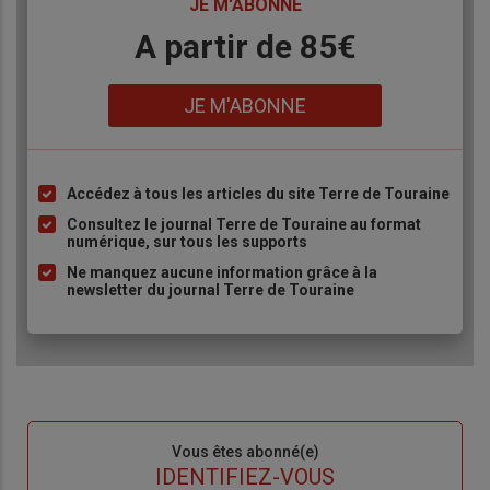
TITRE
JE M'ABONNE
Body
A partir de 85€
Lien
JE M'ABONNE
Accédez à tous les articles du site Terre de Touraine
Liste
à
Consultez le journal Terre de Touraine au format
numérique, sur tous les supports
puce
Ne manquez aucune information grâce à la
newsletter du journal Terre de Touraine
Sous-
Vous êtes abonné(e)
titre
TITRE
IDENTIFIEZ-VOUS