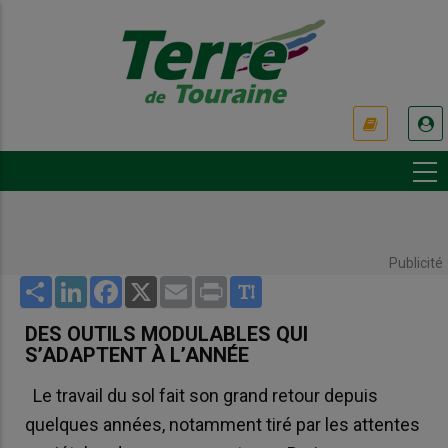
Aller
au
contenu
principal
USER
ACCOUNT
MENU
Publicité
Share
LinkedIn
Facebook
X
Email
Print
DES OUTILS MODULABLES QUI
S’ADAPTENT À L’ANNÉE
Le travail du sol fait son grand retour depuis
quelques années, notamment tiré par les attentes