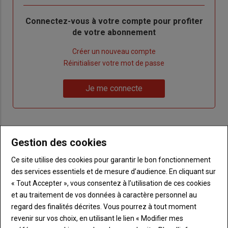
Body
Connectez-vous à votre compte pour profiter
de votre abonnement
Lien
Créer un nouveau compte
"Créer
Lien
Réinitialiser votre mot de passe
un
"Réinitialiser
Lien
nouveau
votre
Je me connecte
"Je
compte"
mot
me
de
connecte"
passe"
Gestion des cookies
Sous-
Vous n'êtes pas abonné(e)
titre
TITRE
CRÉEZ UN COMPTE
Ce site utilise des cookies pour garantir le bon fonctionnement
des services essentiels et de mesure d’audience. En cliquant sur
Body
Choisissez votre formule et créez votre
« Tout Accepter », vous consentez à l’utilisation de ces cookies
compte pour accéder à tout Terre de
et au traitement de vos données à caractère personnel au
Touraine.
regard des finalités décrites. Vous pourrez à tout moment
revenir sur vos choix, en utilisant le lien « Modifier mes
Lien