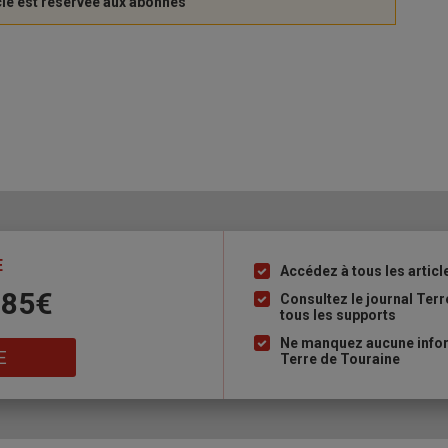
E
Accédez à tous les articl
Liste
 85€
à
Consultez le journal Ter
tous les supports
puce
Ne manquez aucune inform
E
Terre de Touraine