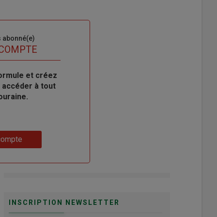
s abonné(e)
 COMPTE
ormule et créez
 accéder à tout
ouraine.
compte
INSCRIPTION NEWSLETTER