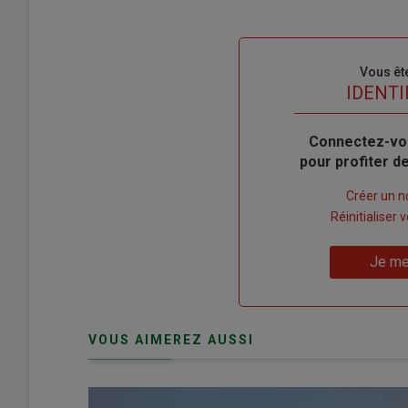
Sous-
Vous êt
titre
TITRE
IDENTI
Body
Connectez-vo
pour profiter 
Lien
Créer un 
"Créer
Lien
Réinitialiser
un
"Réinitialiser
Lien
nouveau
votre
Je me
"Je
compte"
mot
me
de
connecte"
passe"
VOUS AIMEREZ AUSSI