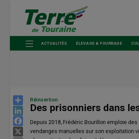
Aller
au
contenu
principal
ACTUALITÉS
ÉLEVAGE & FOURRAGE
CUL
Share
Réinsertion
Des prisonniers dans le
LinkedIn
Facebook
Depuis 2018, Frédéric Bourillon emploie des 
vendanges manuelles sur son exploitation v
X