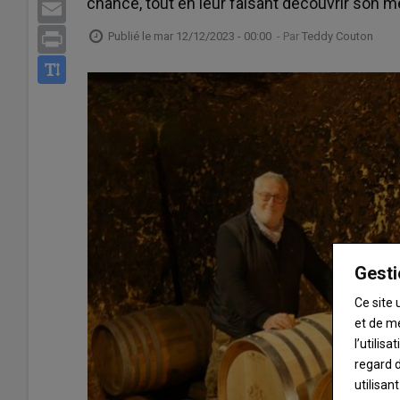
chance, tout en leur faisant découvrir son m
Email
Publié le
mar 12/12/2023 - 00:00
- Par
Teddy Couton
Print
Gesti
Ce site 
et de m
l’utilis
regard d
utilisan