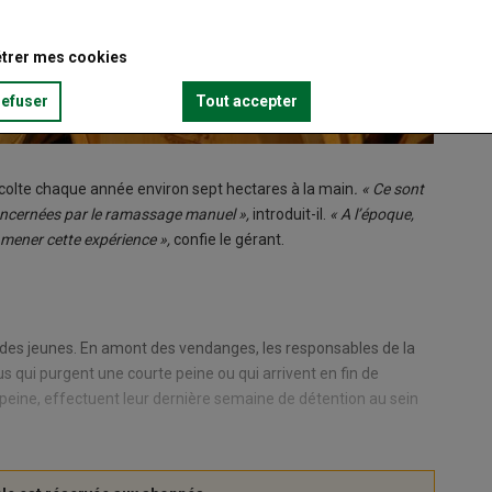
trer mes cookies
refuser
Tout accepter
 récolte chaque année environ sept hectares à la main
. « Ce sont
 concernées par le ramassage manuel »,
introduit-il.
« A l’époque,
r mener cette expérience »,
confie le gérant.
 des jeunes. En amont des vendanges, les responsables de la
dus qui purgent une courte peine ou qui arrivent en fin de
de peine, effectuent leur dernière semaine de détention au sein