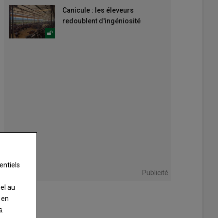
Canicule : les éleveurs
redoublent d'ingéniosité
entiels
Publicité
nel au
 en
s