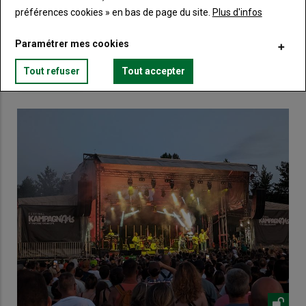
préférences cookies » en bas de page du site.
Plus d'infos
Lien
Créez un compte
Paramétrer mes cookies
Tout refuser
Tout accepter
VOUS AIMEREZ AUSSI