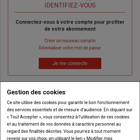
titre
TITRE
IDENTIFIEZ-VOUS
Body
Connectez-vous à votre compte pour profiter
de votre abonnement
Lien
Créer un nouveau compte
"Créer
Lien
Réinitialiser votre mot de passe
un
"Réinitialiser
Lien
nouveau
votre
Je me connecte
"Je
compte"
mot
me
de
connecte"
passe"
Gestion des cookies
Sous-
Vous n'êtes pas abonné(e)
titre
Ce site utilise des cookies pour garantir le bon fonctionnement
TITRE
CRÉEZ UN COMPTE
des services essentiels et de mesure d’audience. En cliquant sur
« Tout Accepter », vous consentez à l’utilisation de ces cookies
Body
Choisissez votre formule et créez votre
et au traitement de vos données à caractère personnel au
compte pour accéder à tout Terre de
regard des finalités décrites. Vous pourrez à tout moment
Touraine.
revenir sur vos choix, en utilisant le lien « Modifier mes