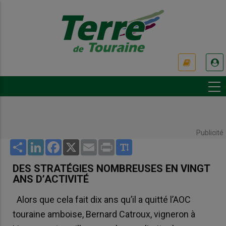
Aller
au
contenu
principal
USER
ACCOUNT
MENU
Publicité
Share
LinkedIn
Facebook
X
Email
Print
DES STRATÉGIES NOMBREUSES EN VINGT
ANS D’ACTIVITÉ
Alors que cela fait dix ans qu’il a quitté l’AOC
touraine amboise, Bernard Catroux, vigneron à