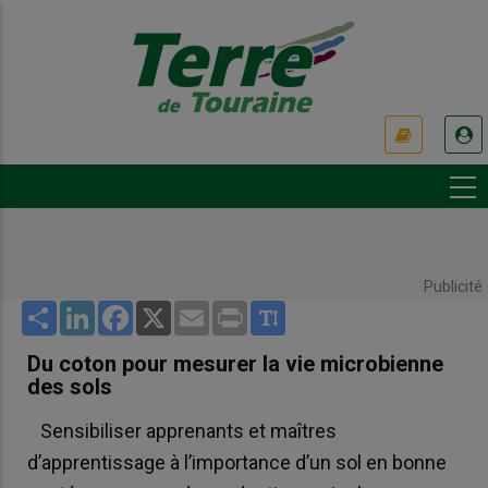
Aller
au
contenu
principal
USER
ACCOUNT
MENU
Publicité
Share
LinkedIn
Facebook
X
Email
Print
Du coton pour mesurer la vie microbienne
des sols
Sensibiliser apprenants et maîtres
d’apprentissage à l’importance d’un sol en bonne