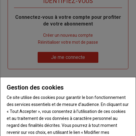
TITRE
IDENTIFIEZ-VOUS
Body
Connectez-vous à votre compte pour profiter
de votre abonnement
Lien
Créer un nouveau compte
"Créer
Lien
Réinitialiser votre mot de passe
un
"Réinitialiser
Lien
nouveau
votre
Je me connecte
"Je
compte"
mot
me
de
connecte"
passe"
Gestion des cookies
Sous-
Vous n'êtes pas abonné(e)
titre
TITRE
CRÉEZ UN COMPTE
Ce site utilise des cookies pour garantir le bon fonctionnement
des services essentiels et de mesure d’audience. En cliquant sur
« Tout Accepter », vous consentez à l’utilisation de ces cookies
Body
Choisissez votre formule et créez votre
et au traitement de vos données à caractère personnel au
compte pour accéder à tout Terre de
regard des finalités décrites. Vous pourrez à tout moment
Touraine.
revenir sur vos choix, en utilisant le lien « Modifier mes