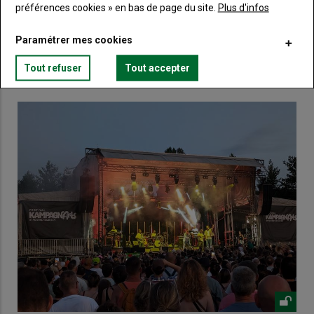
préférences cookies » en bas de page du site.
Plus d'infos
Lien
Créez un compte
Paramétrer mes cookies
VOUS AIMEREZ AUSSI
Tout refuser
Tout accepter