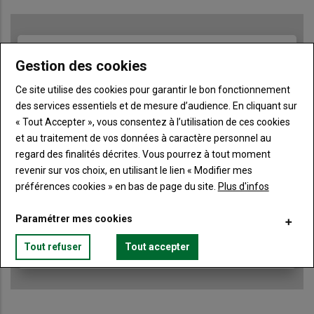
TITRE
JE M'ABONNE
Gestion des cookies
Body
A partir de 85€
Ce site utilise des cookies pour garantir le bon fonctionnement
des services essentiels et de mesure d’audience. En cliquant sur
Lien
JE M'ABONNE
« Tout Accepter », vous consentez à l’utilisation de ces cookies
et au traitement de vos données à caractère personnel au
regard des finalités décrites. Vous pourrez à tout moment
revenir sur vos choix, en utilisant le lien « Modifier mes
Accédez à tous les articles du site Terre de Touraine
Liste
préférences cookies » en bas de page du site.
Plus d'infos
à
Consultez le journal Terre de Touraine au format
numérique, sur tous les supports
puce
Paramétrer mes cookies
Ne manquez aucune information grâce à la
newsletter du journal Terre de Touraine
Tout refuser
Tout accepter