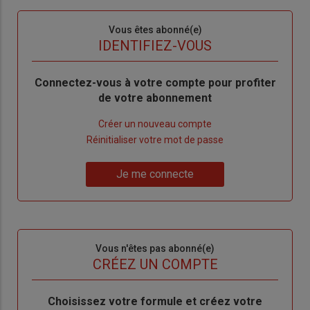
Sous-
Vous êtes abonné(e)
titre
TITRE
IDENTIFIEZ-VOUS
Body
Connectez-vous à votre compte pour profiter
de votre abonnement
Lien
Créer un nouveau compte
"Créer
Lien
Réinitialiser votre mot de passe
un
"Réinitialiser
Lien
nouveau
votre
Je me connecte
"Je
compte"
mot
me
de
connecte"
passe"
Sous-
Vous n'êtes pas abonné(e)
titre
TITRE
CRÉEZ UN COMPTE
Body
Choisissez votre formule et créez votre