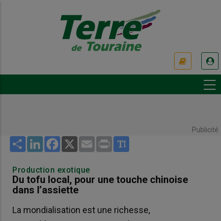
Aller
au
contenu
principal
USER
ACCOUNT
MENU
Publicité
Share
LinkedIn
Facebook
X
Email
Print
Production exotique
Du tofu local, pour une touche chinoise
dans l’assiette
La mondialisation est une richesse,