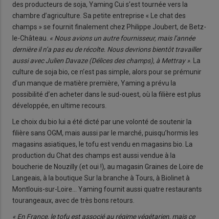
des producteurs de soja, Yaming Cui s’est tournée vers la
chambre d’agriculture. Sa petite entreprise « Le chat des
champs » se fournit finalement chez Philippe Joubert, de Betz-
le-Château.
« Nous avions un autre fournisseur, mais l’année
dernière il n’a pas eu de récolte. Nous devrions bientôt travailler
aussi avec Julien Davaze (Délices des champs), à Mettray »
. La
culture de soja bio, ce n’est pas simple, alors pour se prémunir
d’un manque de matière première, Yaming a prévu la
possibilité d’en acheter dans le sud-ouest, où la filière est plus
développée, en ultime recours.
Le choix du bio lui a été dicté par une volonté de soutenir la
filière sans OGM, mais aussi par le marché, puisqu’hormis les
magasins asiatiques, le tofu est vendu en magasins bio. La
production du Chat des champs est aussi vendue à la
boucherie de Nouzilly (et oui !), au magasin Graines de Loire de
Langeais, à la boutique Sur la branche à Tours, à Biolinet à
Montlouis-sur-Loire… Yaming fournit aussi quatre restaurants
tourangeaux, avec de très bons retours.
« En France, le tofu est associé au régime végétarien, mais ce