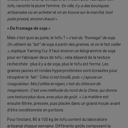
tofu,
raconte la jeune femme.
En ville, il y a des boutiques
artisanales où en acheter et on en trouve sur le marché, tout
juste pressé, encore chaud ».
« Du fromage de soja »
Mais c’est quoi au juste, le tofu ?
« c’est du “fromage” de soja.
On obtient du “lait” de soja à partir des graines, et on le fait cailler
»
, explique Yaming Cui. Il faut environ un kilogramme de soja
pour en fabriquer deux de tofu ; cela dépend de la texture
recherchée : plus il y a de soja, plus le tofu est ferme. Les
graines jaunes et rondes hyperprotéinées sont écrasées pour
récupérer le
“
lait
”
. Celui-ci est bouilli, puis
« j’ajoute un
coagulateur. Moi j’utilise le nigari, c’est du chlorure de
magnésium. C’est une méthode du nord de la Chine, qui donne
une texture plus dure, avec plus de goût. »
. La matière est
ensuite filtrée, pressée, puis placée dans un grand moule avant
d’être conditionnée en portions.
Pour l’instant, 80 à 100 kg de tofu sortent du laboratoire
artisanal chaque semaine. Différents goûts composent la