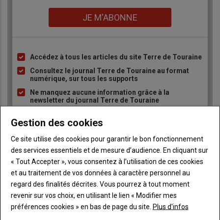
Lien
JE M'ABONNE
Accédez à tous les articles du site Terre de Touraine
Liste
à
Consultez le journal Terre de Touraine au format
numérique, sur tous les supports
puce
Ne manquez aucune information grâce à la
newsletter du journal Terre de Touraine
Gestion des cookies
Ce site utilise des cookies pour garantir le bon fonctionnement
des services essentiels et de mesure d’audience. En cliquant sur
« Tout Accepter », vous consentez à l’utilisation de ces cookies
et au traitement de vos données à caractère personnel au
Sous-
Vous êtes abonné(e)
titre
TITRE
IDENTIFIEZ-VOUS
regard des finalités décrites. Vous pourrez à tout moment
revenir sur vos choix, en utilisant le lien « Modifier mes
préférences cookies » en bas de page du site.
Plus d'infos
Body
Connectez-vous à votre compte pour profiter