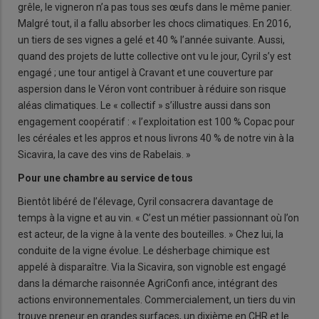
grêle, le vigneron n’a pas tous ses œufs dans le même panier.
Malgré tout, il a fallu absorber les chocs climatiques. En 2016,
un tiers de ses vignes a gelé et 40 % l’année suivante. Aussi,
quand des projets de lutte collective ont vu le jour, Cyril s’y est
engagé ; une tour antigel à Cravant et une couverture par
aspersion dans le Véron vont contribuer à réduire son risque
aléas climatiques. Le « collectif » s’illustre aussi dans son
engagement coopératif : « l’exploitation est 100 % Copac pour
les céréales et les appros et nous livrons 40 % de notre vin à la
Sicavira, la cave des vins de Rabelais. »
Pour une chambre au service de tous
Bientôt libéré de l’élevage, Cyril consacrera davantage de
temps à la vigne et au vin. « C’est un métier passionnant où l’on
est acteur, de la vigne à la vente des bouteilles. » Chez lui, la
conduite de la vigne évolue. Le désherbage chimique est
appelé à disparaître. Via la Sicavira, son vignoble est engagé
dans la démarche raisonnée AgriConfi ance, intégrant des
actions environnementales. Commercialement, un tiers du vin
trouve preneur en grandes surfaces, un dixième en CHR et le