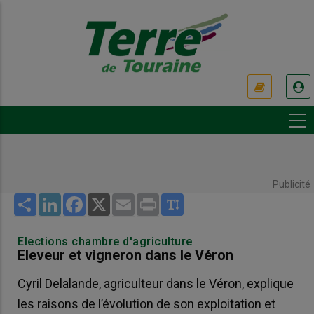
Aller
au
contenu
principal
USER
ACCOUNT
MENU
Publicité
Share
LinkedIn
Facebook
X
Email
Print
Elections chambre d'agriculture
Eleveur et vigneron dans le Véron
Cyril Delalande, agriculteur dans le Véron, explique
les raisons de l’évolution de son exploitation et