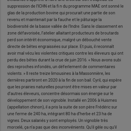
suppression de l’ICHN et la fi n du programme MAE ont sonné le
glas de la production bovine qui procurait une partie de son
revenu et maintenait par la fauche et le pâturage la
biodiversité de la basse vallée de l’Indre. Sans le classement en
zone défavorisée, l’atelier allaitant producteurs de broutards
perd son intérêt économique, malgré un débouché vente
directe de bêtes engraissées sur place. Et puis, il reconnaît
avoir mal vécu les violentes critiques contre les éleveurs qui ont
perdu des bêtes durant la crue de juin 2016. « Nous avons subi
des reproches infondés, un déferlement de commentaires
violents. » Il reste treize limousines à la Massonnière, les
dernières partiront en 2020 à la fin de son bail. Cyril, qui espère
que les prairies naturelles pourront être mises en valeur par
d’autres éleveurs, concentre désormais son énergie sur le
développement de son vignoble. Installé en 2006 à Huismes
(appellation chinon), il a pris la suite de son père Frédéric sur
une ferme de 240 ha, intégrant 80 ha d’herbe et 23 ha de
vignes. Deux salariés y sont employés. Un vignoble très
morcelé, ça n’a pas que des inconvénients. Qu’il gèle ou qu’il