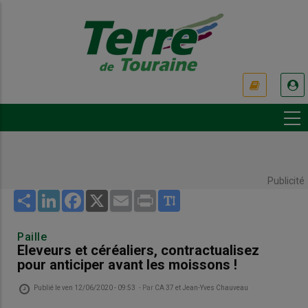
Aller
au
contenu
principal
USER
ACCOUNT
MENU
Publicité
Share
LinkedIn
Facebook
X
Email
Print
Paille
Eleveurs et céréaliers, contractualisez
pour anticiper avant les moissons !
Publié le
ven 12/06/2020 - 09:53
- Par
CA 37 et Jean-Yves Chauveau