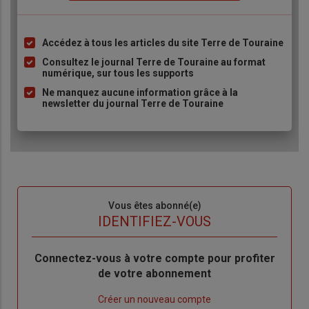
Accédez à tous les articles du site Terre de Touraine
Liste
à
Consultez le journal Terre de Touraine au format
numérique, sur tous les supports
puce
Ne manquez aucune information grâce à la
newsletter du journal Terre de Touraine
Sous-
Vous êtes abonné(e)
titre
TITRE
IDENTIFIEZ-VOUS
Body
Connectez-vous à votre compte pour profiter
de votre abonnement
Lien
Créer un nouveau compte