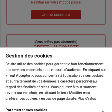
"Créer
Lien
Réinitialiser votre mot de passe
un
"Réinitialiser
Lien
nouveau
votre
Je me connecte
"Je
compte"
mot
me
de
connecte"
passe"
Sous-
Vous n'êtes pas abonné(e)
titre
TITRE
CRÉEZ UN COMPTE
Gestion des cookies
Body
Choisissez votre formule et créez votre
Ce site utilise des cookies pour garantir le bon fonctionnement
compte pour accéder à tout Terre de
des services essentiels et de mesure d’audience. En cliquant sur
Touraine.
« Tout Accepter », vous consentez à l’utilisation de ces cookies
et au traitement de vos données à caractère personnel au
Lien
Créez un compte
regard des finalités décrites. Vous pourrez à tout moment
revenir sur vos choix, en utilisant le lien « Modifier mes
préférences cookies » en bas de page du site.
Plus d'infos
VOUS AIMEREZ AUSSI
Paramétrer mes cookies