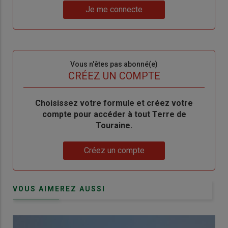
Lien
nouveau
votre
Je me connecte
"Je
compte"
mot
me
de
connecte"
passe"
Sous-
Vous n'êtes pas abonné(e)
titre
TITRE
CRÉEZ UN COMPTE
Body
Choisissez votre formule et créez votre
compte pour accéder à tout Terre de
Touraine.
Lien
Créez un compte
VOUS AIMEREZ AUSSI