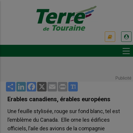
Aller
au
contenu
principal
USER
ACCOUNT
MENU
Publicité
Share
LinkedIn
Facebook
X
Email
Print
Erables canadiens, érables européens
Une feuille stylisée, rouge sur fond blanc, tel est
l’emblème du Canada. Elle orne les édifices
officiels, l’aile des avions de la compagnie