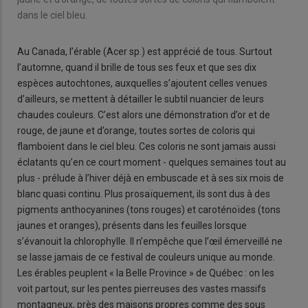
dans le ciel bleu.
Au Canada, l’érable (Acer sp.) est apprécié de tous. Surtout
l’automne, quand il brille de tous ses feux et que ses dix
espèces autochtones, auxquelles s’ajoutent celles venues
d’ailleurs, se mettent à détailler le subtil nuancier de leurs
chaudes couleurs. C’est alors une démonstration d’or et de
rouge, de jaune et d’orange, toutes sortes de coloris qui
flamboient dans le ciel bleu. Ces coloris ne sont jamais aussi
éclatants qu’en ce court moment - quelques semaines tout au
plus - prélude à l’hiver déjà en embuscade et à ses six mois de
blanc quasi continu. Plus prosaïquement, ils sont dus à des
pigments anthocyanines (tons rouges) et caroténoïdes (tons
jaunes et oranges), présents dans les feuilles lorsque
s’évanouit la chlorophylle. Il n’empêche que l’œil émerveillé ne
se lasse jamais de ce festival de couleurs unique au monde.
Les érables peuplent « la Belle Province » de Québec : on les
voit partout, sur les pentes pierreuses des vastes massifs
montagneux, près des maisons propres comme des sous