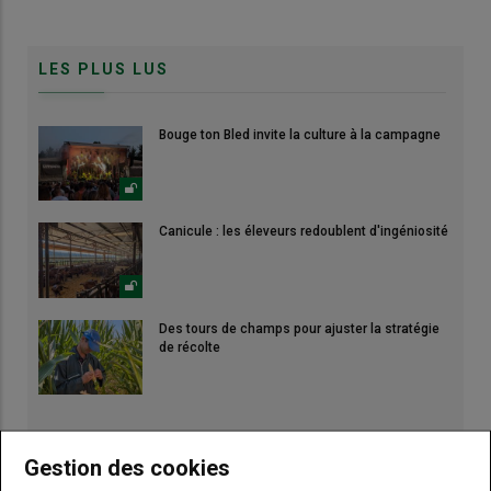
LES PLUS LUS
Bouge ton Bled invite la culture à la campagne
Canicule : les éleveurs redoublent d'ingéniosité
Des tours de champs pour ajuster la stratégie
de récolte
Gestion des cookies