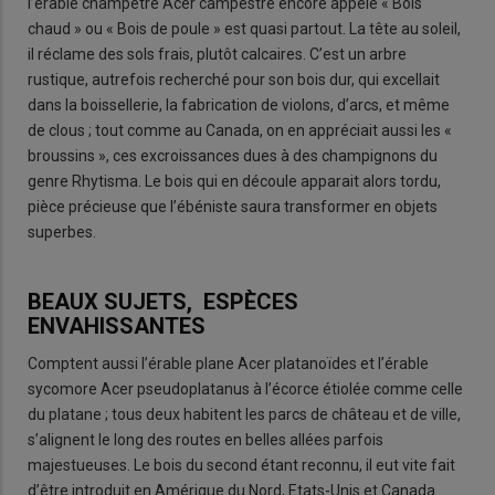
l’érable champêtre Acer campestre encore appelé « Bois
chaud » ou « Bois de poule » est quasi partout. La tête au soleil,
il réclame des sols frais, plutôt calcaires. C’est un arbre
rustique, autrefois recherché pour son bois dur, qui excellait
dans la boissellerie, la fabrication de violons, d’arcs, et même
de clous ; tout comme au Canada, on en appréciait aussi les «
broussins », ces excroissances dues à des champignons du
genre Rhytisma. Le bois qui en découle apparait alors tordu,
pièce précieuse que l’ébéniste saura transformer en objets
superbes.
BEAUX SUJETS, ESPÈCES
ENVAHISSANTES
Comptent aussi l’érable plane Acer platanoïdes et l’érable
sycomore Acer pseudoplatanus à l’écorce étiolée comme celle
du platane ; tous deux habitent les parcs de château et de ville,
s’alignent le long des routes en belles allées parfois
majestueuses. Le bois du second étant reconnu, il eut vite fait
d’être introduit en Amérique du Nord, Etats-Unis et Canada.