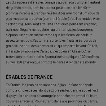
Les dix espèces d’érables connues au Canada comptent autant
de grands arbres, dont la hauteur peut atteindre les 40 m
(comme l’érable à grandes feuilles Acer macrophyllum) que de
plus modestes arbustes (comme l’érable à feuilles rondes Acer
circinatum). Tous sont à feuilles caduques poussant en paire,
au limbe élégamment palmé ; au printemps, les bourgeons
s’épanouissent en même temps que les fleurs, de couleur
assez terne ; puis, l’automne, sortent les fruits ailés lourds de
graines - ce sont des « samares » - qu’emporte le vent. En fait,
si l’érable symbolise le Canada, c’est bien en Chine qu’il a
trouvé son territoire : ici, s’épanouissent quelques 130 espèces,
sur les 150 environ que compte le genre Acer dans le monde.
ÉRABLES DE FRANCE
En France, les érables ne sont pas légion : la flore nationale
compte cinq espèces, dont deux présentes dans le sud et l’est
du pays. Ils n’ont pas davantage le panache automnal de leurs
cousins canadiens. Pour autant, dans nos provinces du centre,