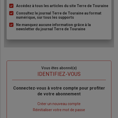
Accédez à tous les articles du site Terre de Touraine
Liste
à
Consultez le journal Terre de Touraine au format
numérique, sur tous les supports
puce
Ne manquez aucune information grâce à la
newsletter du journal Terre de Touraine
Sous-
Vous êtes abonné(e)
titre
TITRE
IDENTIFIEZ-VOUS
Body
Connectez-vous à votre compte pour profiter
de votre abonnement
Lien
Créer un nouveau compte
"Créer
Lien
Réinitialiser votre mot de passe
un
"Réinitialiser