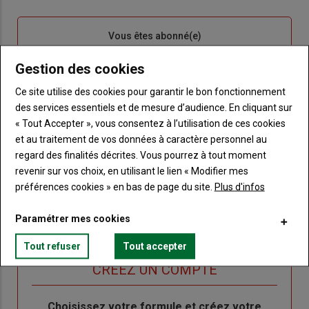
Sous-
Vous êtes abonné(e)
titre
TITRE
IDENTIFIEZ-VOUS
Gestion des cookies
Body
Connectez-vous à votre compte pour profiter
Ce site utilise des cookies pour garantir le bon fonctionnement
de votre abonnement
des services essentiels et de mesure d’audience. En cliquant sur
« Tout Accepter », vous consentez à l’utilisation de ces cookies
Lien
Créer un nouveau compte
et au traitement de vos données à caractère personnel au
"Créer
Lien
Réinitialiser votre mot de passe
regard des finalités décrites. Vous pourrez à tout moment
un
"Réinitialiser
revenir sur vos choix, en utilisant le lien « Modifier mes
Lien
nouveau
votre
Je me connecte
préférences cookies » en bas de page du site.
Plus d'infos
"Je
compte"
mot
me
de
Paramétrer mes cookies
connecte"
passe"
Tout refuser
Tout accepter
Sous-
Vous n'êtes pas abonné(e)
titre
TITRE
CRÉEZ UN COMPTE
Body
Choisissez votre formule et créez votre