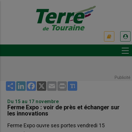
Aller
au
contenu
principal
USER
ACCOUNT
MENU
Publicité
Share
LinkedIn
Facebook
X
Email
Print
Du 15 au 17 novembre
Ferme Expo : voir de près et échanger sur
les innovations
Ferme Expo ouvre ses portes vendredi 15