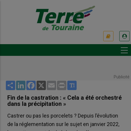
Aller
au
contenu
principal
USER
ACCOUNT
MENU
Publicité
Share
LinkedIn
Facebook
X
Email
Print
Fin de la castration : « Cela a été orchestré
dans la précipitation »
Castrer ou pas les porcelets ? Depuis l’évolution
de la réglementation sur le sujet en janvier 2022,