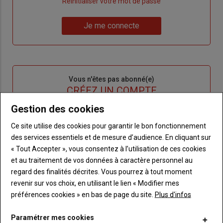
"Créer
Lien
Réinitialiser votre mot de passe
un
"Réinitialiser
Lien
nouveau
votre
Je me connecte
"Je
compte"
mot
me
de
connecte"
passe"
Sous-
Vous n'êtes pas abonné(e)
titre
TITRE
CRÉEZ UN COMPTE
Gestion des cookies
Body
Choisissez votre formule et créez votre
Ce site utilise des cookies pour garantir le bon fonctionnement
compte pour accéder à tout Terre de
des services essentiels et de mesure d’audience. En cliquant sur
Touraine.
« Tout Accepter », vous consentez à l’utilisation de ces cookies
et au traitement de vos données à caractère personnel au
Lien
Créez un compte
regard des finalités décrites. Vous pourrez à tout moment
revenir sur vos choix, en utilisant le lien « Modifier mes
préférences cookies » en bas de page du site.
Plus d'infos
VOUS AIMEREZ AUSSI
Paramétrer mes cookies