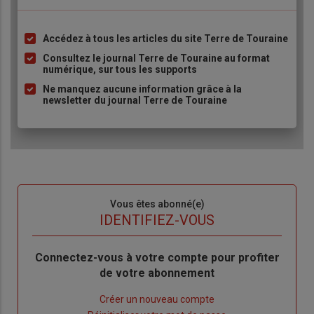
Accédez à tous les articles du site Terre de Touraine
Liste
à
Consultez le journal Terre de Touraine au format
numérique, sur tous les supports
puce
Ne manquez aucune information grâce à la
newsletter du journal Terre de Touraine
Sous-
Vous êtes abonné(e)
titre
TITRE
IDENTIFIEZ-VOUS
Body
Connectez-vous à votre compte pour profiter
de votre abonnement
Lien
Créer un nouveau compte