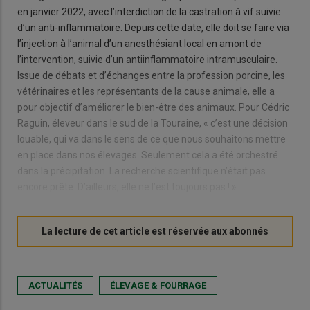
en janvier 2022, avec l’interdiction de la castration à vif suivie
d’un anti-inflammatoire. Depuis cette date, elle doit se faire via
l’injection à l’animal d’un anesthésiant local en amont de
l’intervention, suivie d’un antiinflammatoire intramusculaire.
Issue de débats et d’échanges entre la profession porcine, les
vétérinaires et les représentants de la cause animale, elle a
pour objectif d’améliorer le bien-être des animaux. Pour Cédric
Raguin, éleveur dans le sud de la Touraine, « c’est une décision
louable, qui va dans le sens de ce que nous souhaitons mettre
en place dans nos élevages. Seulement cela a été orchestré
dans la précipitation. La recherche scientifique n’était pas
encore prête. D’ailleurs, elle ne l’est toujours pas ! ».
ACTUALITÉS
ÉLEVAGE & FOURRAGE