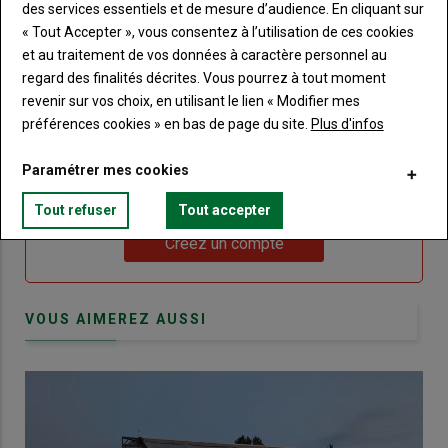
me
des services essentiels et de mesure d’audience. En cliquant sur
de
connecte"
« Tout Accepter », vous consentez à l’utilisation de ces cookies
passe"
et au traitement de vos données à caractère personnel au
Sous-
Vous n'êtes pas abonné(e)
regard des finalités décrites. Vous pourrez à tout moment
titre
TITRE
CRÉEZ UN COMPTE
revenir sur vos choix, en utilisant le lien « Modifier mes
préférences cookies » en bas de page du site.
Plus d'infos
Body
Choisissez votre formule et créez votre
Paramétrer mes cookies
compte pour accéder à tout Terre de
Touraine.
Tout refuser
Tout accepter
Lien
Créez un compte
VOUS AIMEREZ AUSSI