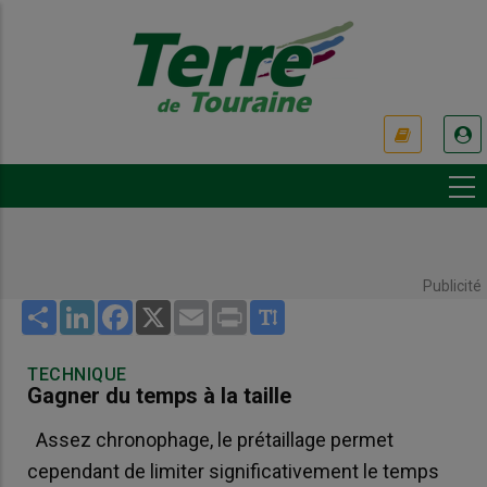
Aller
au
contenu
principal
USER
ACCOUNT
MENU
Publicité
Share
LinkedIn
Facebook
X
Email
Print
TECHNIQUE
Gagner du temps à la taille
Assez chronophage, le prétaillage permet
cependant de limiter significativement le temps