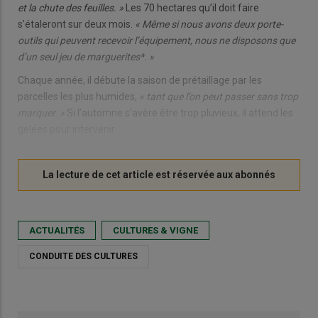
et la chute des feuilles. »
Les 70 hectares qu’il doit faire
s’étaleront sur deux mois.
« Même si nous avons deux porte-
outils qui peuvent recevoir l’équipement, nous ne disposons que
d’un seul jeu de marguerites*. »
Chaque année, il débute la saison de prétaillage par les
parcelles les plus humides,
« tant que l’on peut passer sans trop
marquer. »
Si l’automne s’avère être trop pluvieux, il attend les
gelées pour intervenir.
ACTUALITÉS
CULTURES & VIGNE
CONDUITE DES CULTURES