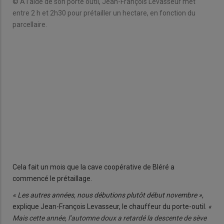
© A l’aide de son porte outil, Jean-François Levasseur met
entre 2 h et 2h30 pour prétailler un hectare, en fonction du
parcellaire.
tre
A l
2 h 
parc
Cela fait un mois que la cave coopérative de Bléré a
commencé le prétaillage.
« Les autres années, nous débutions plutôt début novembre »,
explique Jean-François Levasseur, le chauffeur du porte-outil.
«
Mais cette année, l’automne doux a retardé la descente de sève