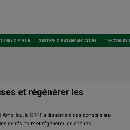
USER
ACCOUNT
MENU
TURES & VIGNE
GESTION & RÉGLEMENTATION
TRACTEURS 
uses et régénérer les
t à Ambillou, le CRPF a disséminé des conseils aux
aies de résineux et régénérer les chênes.