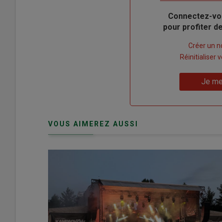
Body
Connectez-vo
pour profiter 
Lien
Créer un 
"Créer
Lien
Réinitialiser
un
"Réinitialiser
Lien
nouveau
votre
Je me
"Je
compte"
mot
me
de
connecte"
passe"
VOUS AIMEREZ AUSSI