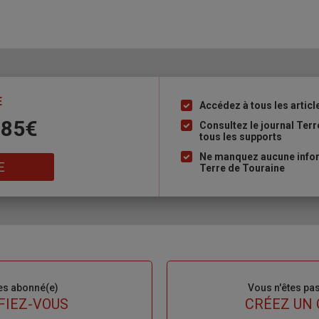
E
Accédez à tous les articl
Liste
 85€
à
Consultez le journal Ter
tous les supports
puce
Ne manquez aucune inform
E
Terre de Touraine
es abonné(e)
Sous-
Vous n'êtes pa
titre
FIEZ-VOUS
TITRE
CRÉEZ UN