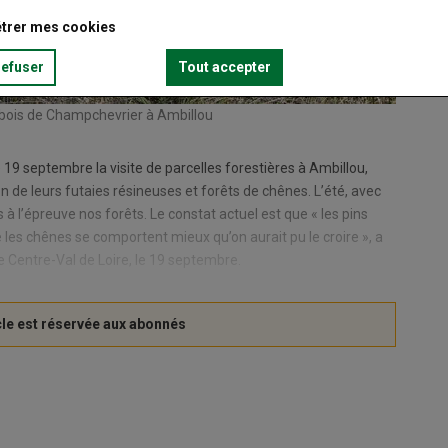
trer mes cookies
refuser
Tout accepter
le bois de Champchevrier à Ambillou
 19 septembre la visite de parcelles forestières à Ambillou,
on de leurs futaies résineuses et forêts de chênes. L’été, avec
à l’épreuve nos forêts. Le constat actuel est que « les pins
e les chênes se comportent mieux qu’on aurait pu le croire », a
e Centre-Val de Loire, le 19 septembre.