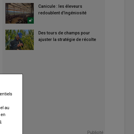
Canicule : les éleveurs
redoublent d'ingéniosité
Des tours de champs pour
ajuster la stratégie de récolte
entiels
nel au
 en
s
Publicité