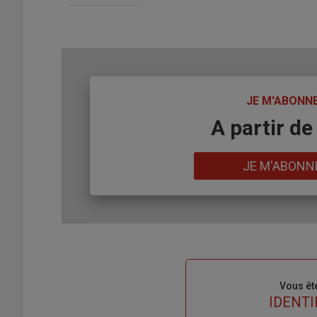
TITRE
JE M'ABONN
Body
A partir de
Lien
JE M'ABONN
Sous-
Vous êt
titre
TITRE
IDENTI