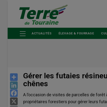
Aller
au
contenu
principal
ACTUALITÉS
ÉLEVAGE & FOURRAGE
CUL
Gérer les futaies résine
Share
chênes
LinkedIn
Facebook
A l’occasion de visites de parcelles de forê
X
propriétaires forestiers pour gérer leurs fut