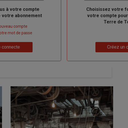
us à votre compte
Body
Choisissez votre f
de votre abonnement
votre compte pour
Terre de T
nouveau compte
 votre mot de passe
Lien
 connecte
Créez un 