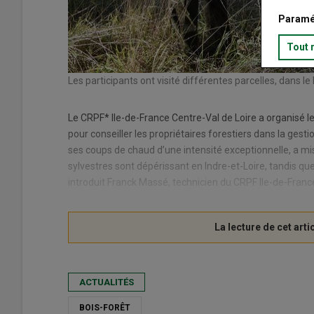
Paramé
Tout 
Les participants ont visité différentes parcelles, dans 
Le CRPF* Ile-de-France Centre-Val de Loire a organisé le
pour conseiller les propriétaires forestiers dans la gesti
ses coups de chaud d’une intensité exceptionnelle, a mis 
sylvestres sont dépérissant en Indre-et-Loire, tandis qu
introduit Franck Massé, technicien du CRPF Ile-de-Franc
ACTUALITÉS
BOIS-FORÊT