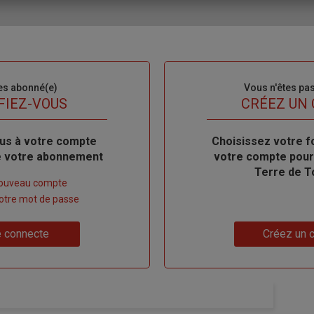
es abonné(e)
Sous-
Vous n'êtes pa
titre
FIEZ-VOUS
TITRE
CRÉEZ UN
us à votre compte
Body
Choisissez votre f
de votre abonnement
votre compte pour
Terre de T
nouveau compte
 votre mot de passe
Lien
 connecte
Créez un 