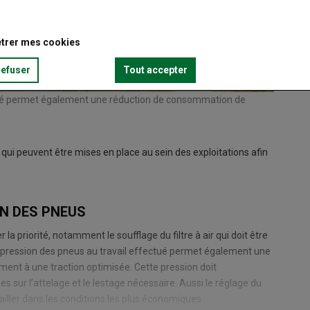
trer mes cookies
refuser
Tout accepter
ctué permet également une réduction de consommation de
i peuvent être mises en place au sein des exploitations afin
ON DES PNEUS
 la priorité, notamment le soufflage du filtre à air qui doit être
la pression des pneus au travail effectué permet également une
nt à une traction optimisée. Cette pression doit
sur l’attelage et le lestage nécessaire. Aussi le réglage du
ailler dans les conditions les plus économiques.