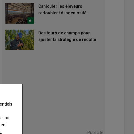
Canicule : les éleveurs
redoublent d'ingéniosité
Des tours de champs pour
ajuster la stratégie de récolte
entiels
nel au
 en
s
Publicité