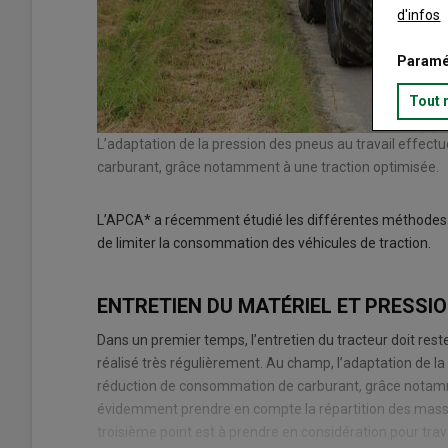
d'infos
Paramé
Tout 
L’adaptation de la pression des pneus au travail effe
carburant, grâce notamment à une traction optimisée.
L’APCA* a récemment étudié les différentes méthodes qu
de limiter la consommation des véhicules de traction.
ENTRETIEN DU MATÉRIEL ET PRESSI
Dans un premier temps, l’entretien du tracteur doit rester
réalisé très régulièrement. Au champ, l’adaptation de 
réduction de consommation de carburant, grâce notamme
évidemment prendre en compte la répartition des masses 
troisième point est à prendre en considération pour trav