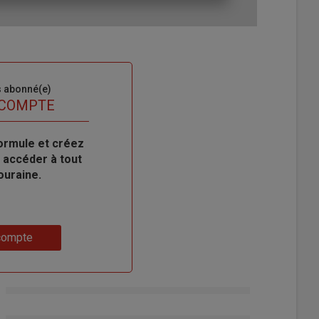
s abonné(e)
 COMPTE
ormule et créez
 accéder à tout
ouraine.
compte