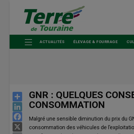
Aller
au
contenu
principal
ACTUALITÉS
ÉLEVAGE & FOURRAGE
CUL
GNR : QUELQUES CONS
Share
CONSOMMATION
LinkedIn
Facebook
Malgré une sensible diminution du prix du G
X
consommation des véhicules de l’exploitation