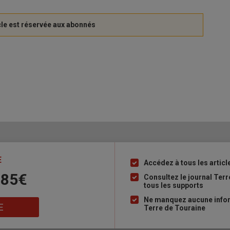
E
Accédez à tous les articl
Liste
 85€
à
Consultez le journal Ter
tous les supports
puce
Ne manquez aucune inform
E
Terre de Touraine