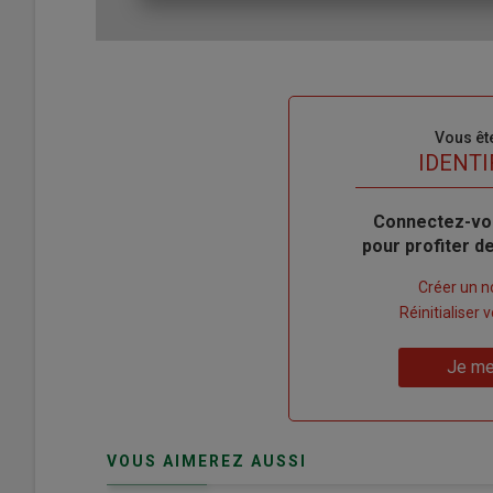
Sous-
Vous êt
titre
TITRE
IDENTI
Body
Connectez-vo
pour profiter 
Lien
Créer un 
"Créer
Lien
Réinitialiser
un
"Réinitialiser
Lien
nouveau
votre
Je me
"Je
compte"
mot
me
de
connecte"
passe"
VOUS AIMEREZ AUSSI