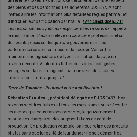
différentes taxes. Les actions se dérouleront dans le respect
des biens et des personnes. Les adhérents UDSEA/JA sont
invités à lire les informations plus détaillées reçues par mail et
d’indiquer leur participation par mail à :
syndical@udsea37.fr
Les responsables syndicaux expliquent les raisons de l’appel à
la mobilisation. L’action relève du caractère professionnel sur
des points précis sur lesquels, le gouvernement, les
parlementaires sont en mesure de décider. Veulent-ils
maintenir une agriculture de type familial, qui dégage un
revenu décent ? Veulent-ils flatter des votes écologistes
aveuglés sur la réalité agricole par une série de fausses
informations, matraquages ?
Terre de Touraine : Pourquoi cette mobilisation ?
Sébastien Prouteau, président délégué de l’UDSEA37
:
Nos
revenus sont très faibles et tous les mois, sans vouloir écouter
les alertes que nous faisons remonter, le gouvernement
rajoute des charges ou des augmentations de coût de
production. En production végétale, on nous retire des produits
phytos sans que la réalité de leur danger ne soit démontrée.