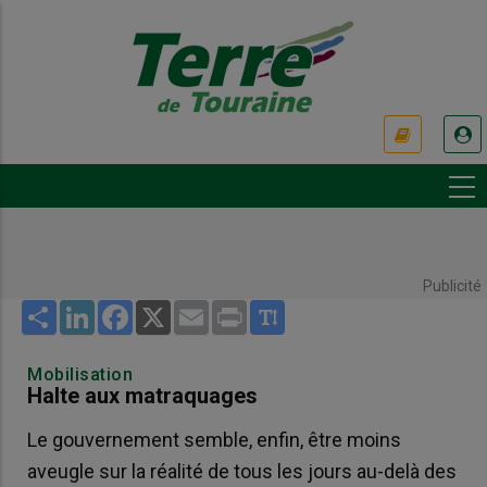
Aller
au
contenu
principal
USER
ACCOUNT
MENU
Publicité
Share
LinkedIn
Facebook
X
Email
Print
Mobilisation
Halte aux matraquages
Le gouvernement semble, enfin, être moins
aveugle sur la réalité de tous les jours au-delà des