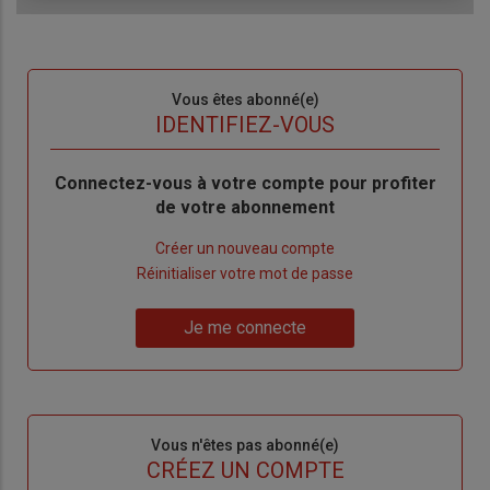
Sous-
Vous êtes abonné(e)
titre
TITRE
IDENTIFIEZ-VOUS
Body
Connectez-vous à votre compte pour profiter
de votre abonnement
Lien
Créer un nouveau compte
"Créer
Lien
Réinitialiser votre mot de passe
un
"Réinitialiser
Lien
nouveau
votre
Je me connecte
"Je
compte"
mot
me
de
connecte"
passe"
Sous-
Vous n'êtes pas abonné(e)
titre
TITRE
CRÉEZ UN COMPTE