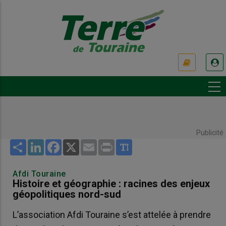
Aller
au
contenu
principal
USER
ACCOUNT
MENU
Publicité
Share
LinkedIn
Facebook
X
Email
Print
Afdi Touraine
Histoire et géographie : racines des enjeux
géopolitiques nord-sud
L’association Afdi Touraine s’est attelée à prendre