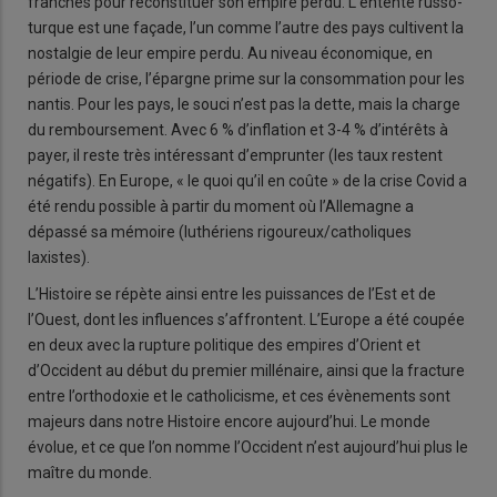
franches pour reconstituer son empire perdu. L’entente russo-
turque est une façade, l’un comme l’autre des pays cultivent la
nostalgie de leur empire perdu. Au niveau économique, en
période de crise, l’épargne prime sur la consommation pour les
nantis. Pour les pays, le souci n’est pas la dette, mais la charge
du remboursement. Avec 6 % d’inflation et 3-4 % d’intérêts à
payer, il reste très intéressant d’emprunter (les taux restent
négatifs). En Europe, « le quoi qu’il en coûte » de la crise Covid a
été rendu possible à partir du moment où l’Allemagne a
dépassé sa mémoire (luthériens rigoureux/catholiques
laxistes).
L’Histoire se répète ainsi entre les puissances de l’Est et de
l’Ouest, dont les influences s’affrontent. L’Europe a été coupée
en deux avec la rupture politique des empires d’Orient et
d’Occident au début du premier millénaire, ainsi que la fracture
entre l’orthodoxie et le catholicisme, et ces évènements sont
majeurs dans notre Histoire encore aujourd’hui. Le monde
évolue, et ce que l’on nomme l’Occident n’est aujourd’hui plus le
maître du monde.