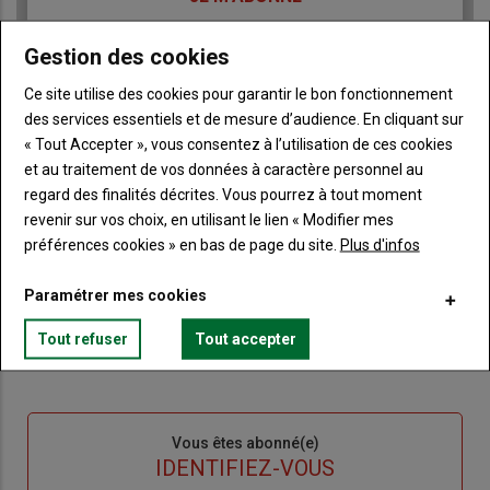
Body
A partir de 85€
Gestion des cookies
Lien
Ce site utilise des cookies pour garantir le bon fonctionnement
JE M'ABONNE
des services essentiels et de mesure d’audience. En cliquant sur
« Tout Accepter », vous consentez à l’utilisation de ces cookies
et au traitement de vos données à caractère personnel au
Accédez à tous les articles du site Terre de Touraine
Liste
regard des finalités décrites. Vous pourrez à tout moment
à
Consultez le journal Terre de Touraine au format
revenir sur vos choix, en utilisant le lien « Modifier mes
numérique, sur tous les supports
puce
préférences cookies » en bas de page du site.
Plus d'infos
Ne manquez aucune information grâce à la
newsletter du journal Terre de Touraine
Paramétrer mes cookies
Tout refuser
Tout accepter
Sous-
Vous êtes abonné(e)
titre
TITRE
IDENTIFIEZ-VOUS