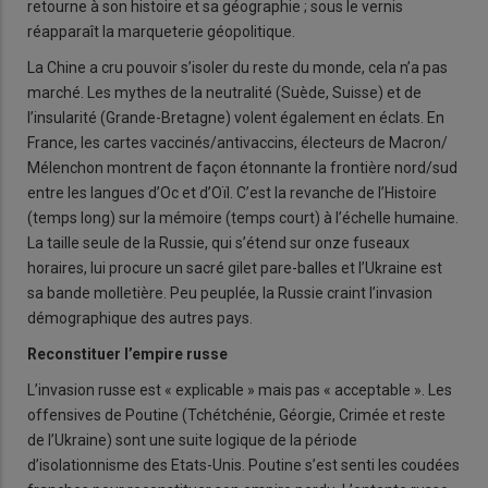
retourne à son histoire et sa géographie ; sous le vernis
réapparaît la marqueterie géopolitique.
La Chine a cru pouvoir s’isoler du reste du monde, cela n’a pas
marché. Les mythes de la neutralité (Suède, Suisse) et de
l’insularité (Grande-Bretagne) volent également en éclats. En
France, les cartes vaccinés/antivaccins, électeurs de Macron/
Mélenchon montrent de façon étonnante la frontière nord/sud
entre les langues d’Oc et d’Oïl. C’est la revanche de l’Histoire
(temps long) sur la mémoire (temps court) à l’échelle humaine.
La taille seule de la Russie, qui s’étend sur onze fuseaux
horaires, lui procure un sacré gilet pare-balles et l’Ukraine est
sa bande molletière. Peu peuplée, la Russie craint l’invasion
démographique des autres pays.
Reconstituer l’empire russe
L’invasion russe est « explicable » mais pas « acceptable ». Les
offensives de Poutine (Tchétchénie, Géorgie, Crimée et reste
de l’Ukraine) sont une suite logique de la période
d’isolationnisme des Etats-Unis. Poutine s’est senti les coudées