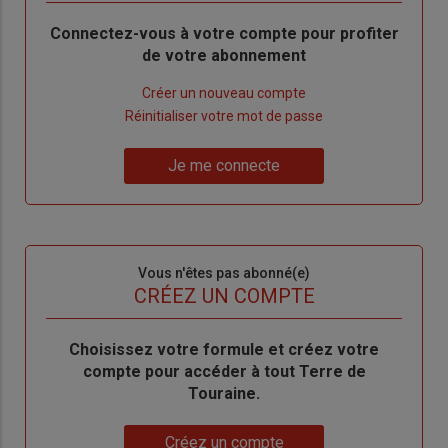
Body
Connectez-vous à votre compte pour profiter
de votre abonnement
Lien
Créer un nouveau compte
"Créer
Lien
Réinitialiser votre mot de passe
un
"Réinitialiser
Lien
nouveau
votre
Je me connecte
"Je
compte"
mot
me
de
connecte"
passe"
Sous-
Vous n'êtes pas abonné(e)
titre
TITRE
CRÉEZ UN COMPTE
Body
Choisissez votre formule et créez votre
compte pour accéder à tout Terre de
Touraine.
Lien
Créez un compte