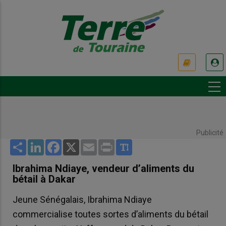
Aller
au
contenu
principal
USER
ACCOUNT
MENU
Publicité
Share
LinkedIn
Facebook
X
Email
Print
Ibrahima Ndiaye, vendeur d’aliments du
bétail à Dakar
Jeune Sénégalais, Ibrahima Ndiaye
commercialise toutes sortes d’aliments du bétail