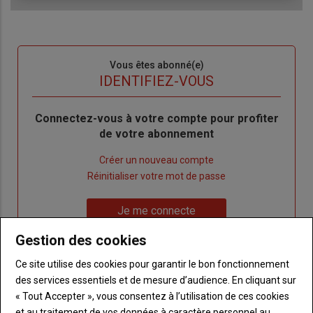
Sous-
Vous êtes abonné(e)
titre
TITRE
IDENTIFIEZ-VOUS
Body
Connectez-vous à votre compte pour profiter
de votre abonnement
Lien
Créer un nouveau compte
"Créer
Lien
Réinitialiser votre mot de passe
un
"Réinitialiser
Lien
nouveau
votre
Je me connecte
"Je
compte"
mot
Gestion des cookies
me
de
connecte"
passe"
Ce site utilise des cookies pour garantir le bon fonctionnement
des services essentiels et de mesure d’audience. En cliquant sur
Sous-
Vous n'êtes pas abonné(e)
« Tout Accepter », vous consentez à l’utilisation de ces cookies
titre
TITRE
CRÉEZ UN COMPTE
et au traitement de vos données à caractère personnel au