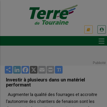
Aller
au
contenu
principal
USER
ACCOUNT
MENU
Publicité
Share
LinkedIn
Facebook
X
Email
Print
Investir à plusieurs dans un matériel
performant
Augmenter la qualité des fourrages et accroitre
l’autonomie des chantiers de fenaison sont les