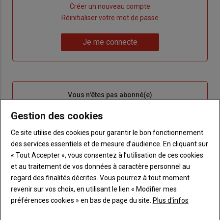
Lien
Créer un nouveau compte
"Créer
Lien
Réinitialiser votre mot de passe
un
"Réinitialiser
Lien
nouveau
votre
Je me connecte
"Je
compte"
mot
me
de
connecte"
passe"
Sous-
Vous n'êtes pas abonné(e)
titre
TITRE
CRÉEZ UN COMPTE
Gestion des cookies
Body
Choisissez votre formule et créez votre
Ce site utilise des cookies pour garantir le bon fonctionnement
compte pour accéder à tout Terre de
des services essentiels et de mesure d’audience. En cliquant sur
Touraine.
« Tout Accepter », vous consentez à l’utilisation de ces cookies
et au traitement de vos données à caractère personnel au
Lien
Créez un compte
regard des finalités décrites. Vous pourrez à tout moment
revenir sur vos choix, en utilisant le lien « Modifier mes
préférences cookies » en bas de page du site.
Plus d'infos
VOUS AIMEREZ AUSSI