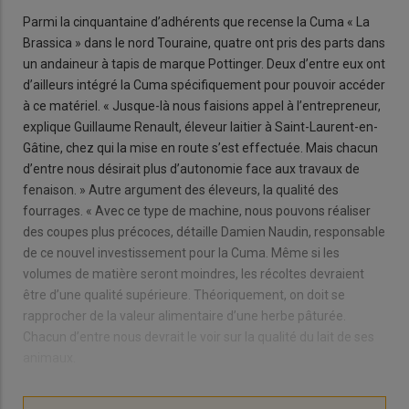
Parmi la cinquantaine d’adhérents que recense la Cuma « La
Brassica » dans le nord Touraine, quatre ont pris des parts dans
un andaineur à tapis de marque Pottinger. Deux d’entre eux ont
d’ailleurs intégré la Cuma spécifiquement pour pouvoir accéder
à ce matériel. « Jusque-là nous faisions appel à l’entrepreneur,
explique Guillaume Renault, éleveur laitier à Saint-Laurent-en-
Gâtine, chez qui la mise en route s’est effectuée. Mais chacun
d’entre nous désirait plus d’autonomie face aux travaux de
fenaison. » Autre argument des éleveurs, la qualité des
fourrages. « Avec ce type de machine, nous pouvons réaliser
des coupes plus précoces, détaille Damien Naudin, responsable
de ce nouvel investissement pour la Cuma. Même si les
volumes de matière seront moindres, les récoltes devraient
être d’une qualité supérieure. Théoriquement, on doit se
rapprocher de la valeur alimentaire d’une herbe pâturée.
Chacun d’entre nous devrait le voir sur la qualité du lait de ses
animaux.