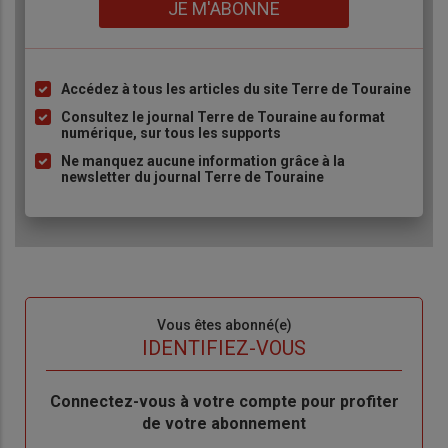
JE M'ABONNE
Accédez à tous les articles du site Terre de Touraine
Liste
à
Consultez le journal Terre de Touraine au format
numérique, sur tous les supports
puce
Ne manquez aucune information grâce à la
newsletter du journal Terre de Touraine
Sous-
Vous êtes abonné(e)
titre
TITRE
IDENTIFIEZ-VOUS
Body
Connectez-vous à votre compte pour profiter
de votre abonnement