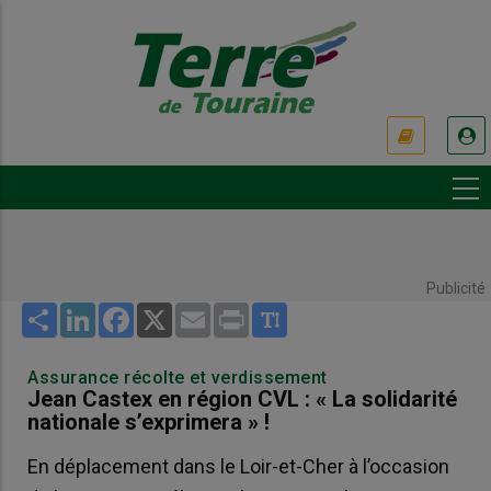
Aller
au
contenu
principal
USER
ACCOUNT
MENU
Publicité
Share
LinkedIn
Facebook
X
Email
Print
Assurance récolte et verdissement
Jean Castex en région CVL : « La solidarité
nationale s’exprimera » !
En déplacement dans le Loir-et-Cher à l’occasion