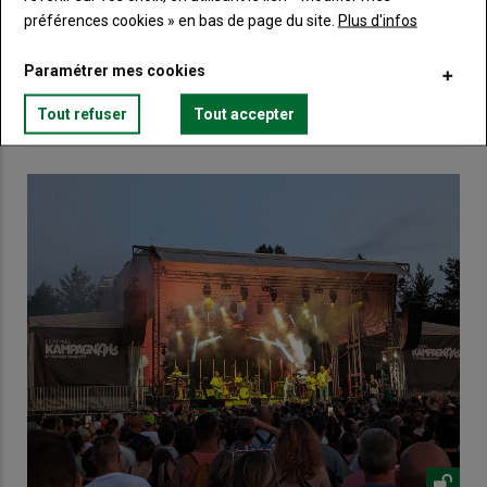
préférences cookies » en bas de page du site.
Plus d'infos
Lien
Créez un compte
Paramétrer mes cookies
Tout refuser
Tout accepter
VOUS AIMEREZ AUSSI