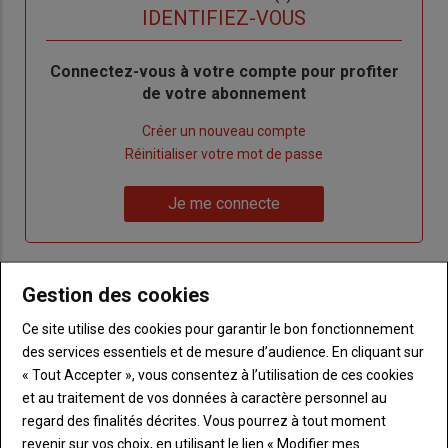
titre
TITRE
IDENTIFIEZ-VOUS
Body
Connectez-vous à votre compte pour profiter
de votre abonnement
Lien
Créer un nouveau compte
"Créer
Lien
Réinitialiser votre mot de passe
un
"Réinitialiser
Lien
nouveau
votre
Je me connecte
"Je
compte"
mot
me
de
connecte"
passe"
Gestion des cookies
Sous-
Vous n'êtes pas abonné(e)
titre
Ce site utilise des cookies pour garantir le bon fonctionnement
TITRE
CRÉEZ UN COMPTE
des services essentiels et de mesure d’audience. En cliquant sur
« Tout Accepter », vous consentez à l’utilisation de ces cookies
Body
Choisissez votre formule et créez votre
et au traitement de vos données à caractère personnel au
compte pour accéder à tout Terre de
regard des finalités décrites. Vous pourrez à tout moment
Touraine.
revenir sur vos choix, en utilisant le lien « Modifier mes