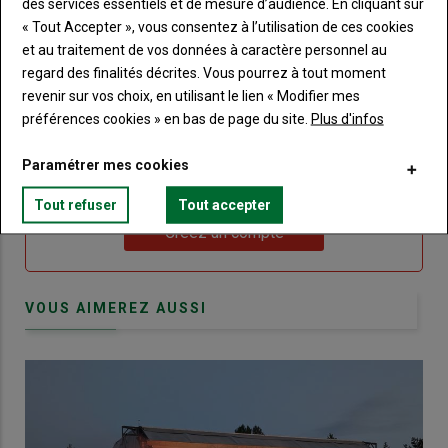
des services essentiels et de mesure d’audience. En cliquant sur
connecte"
passe"
« Tout Accepter », vous consentez à l’utilisation de ces cookies
et au traitement de vos données à caractère personnel au
Sous-
Vous n'êtes pas abonné(e)
regard des finalités décrites. Vous pourrez à tout moment
titre
TITRE
CRÉEZ UN COMPTE
revenir sur vos choix, en utilisant le lien « Modifier mes
préférences cookies » en bas de page du site.
Plus d'infos
Body
Choisissez votre formule et créez votre
compte pour accéder à tout Terre de
Paramétrer mes cookies
Touraine.
Tout refuser
Tout accepter
Lien
Créez un compte
VOUS AIMEREZ AUSSI