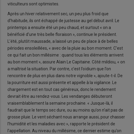
viticulteurs sont optimistes.
Après un hiver relativement sec, un peu plus froid que
d’habitude, ils ont échappé de justesse au gel début avril. Le
printemps a ensuite été un peu chaud, et surtout « on a
bénéficié d’une très belle floraison », continue le président.
L’été, plutôt maussade, a laissé un peu de place à de belles
périodes ensoleillées, « avec de la pluie au bon moment. C’est
ce qui fait un bon millésime : quand tous les éléments arrivent
au bon moment », assure Alain Le Capitaine. Côté mildiou, « on
a maîtrisé la situation. Par contre, c’est l’oïdium que l’on
rencontre de plus en plus dans notre vignoble », ajoute-t-il. De
la pourriture est aussi présente et appelle à la vigilance. Le
chargement est en tout cas généreux, donc le rendement
devrait être au rendez-vous. Les vendanges débuteront
vraisemblablement la semaine prochaine. « Jusque-là, il
faudrait que le temps sec dure, ou au moins qu’on n’ait pas de
grosse pluie. Le vent séchant nous arrange aussi, pour chasser
l’humidité et les maladies avec », rapporte le président de
l’appellation. Au niveau du millésime, ce dernier estime qu’on