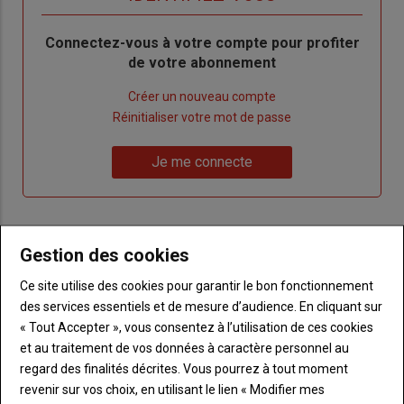
Body
Connectez-vous à votre compte pour profiter
de votre abonnement
Lien
Créer un nouveau compte
"Créer
Lien
Réinitialiser votre mot de passe
un
"Réinitialiser
Lien
nouveau
votre
Je me connecte
"Je
compte"
mot
me
de
connecte"
passe"
Gestion des cookies
Sous-
Vous n'êtes pas abonné(e)
titre
TITRE
CRÉEZ UN COMPTE
Ce site utilise des cookies pour garantir le bon fonctionnement
des services essentiels et de mesure d’audience. En cliquant sur
« Tout Accepter », vous consentez à l’utilisation de ces cookies
Body
Choisissez votre formule et créez votre
compte pour accéder à tout Terre de
et au traitement de vos données à caractère personnel au
Touraine.
regard des finalités décrites. Vous pourrez à tout moment
revenir sur vos choix, en utilisant le lien « Modifier mes