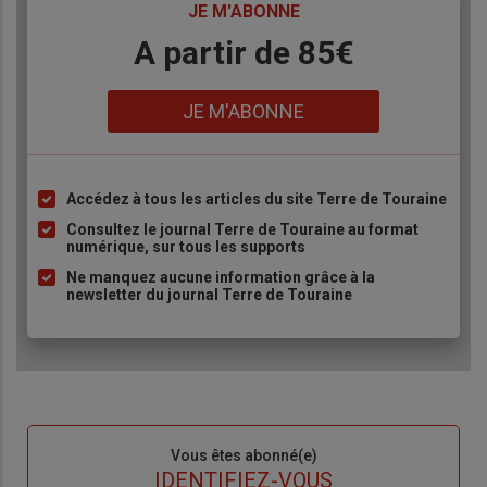
TITRE
JE M'ABONNE
Body
A partir de 85€
Lien
JE M'ABONNE
Accédez à tous les articles du site Terre de Touraine
Liste
à
Consultez le journal Terre de Touraine au format
numérique, sur tous les supports
puce
Ne manquez aucune information grâce à la
newsletter du journal Terre de Touraine
Sous-
Vous êtes abonné(e)
titre
TITRE
IDENTIFIEZ-VOUS