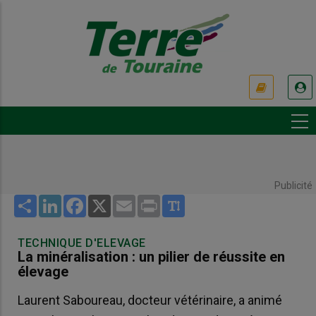
Aller
au
contenu
principal
USER
ACCOUNT
MENU
Publicité
Share
LinkedIn
Facebook
X
Email
Print
TECHNIQUE D'ELEVAGE
La minéralisation : un pilier de réussite en
élevage
Laurent Saboureau, docteur vétérinaire, a animé