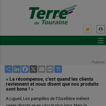
Aller
au
contenu
principal
USER
ACCOUNT
MENU
Publicité
Share
LinkedIn
Facebook
X
Email
Print
« La récompense, c’est quand les clients
reviennent et nous disent que nos produits
sont bons ! »
A Ligueil, Les pampilles de l’Oisellière mêlent
vente directe et en circuit plus long. Mais la