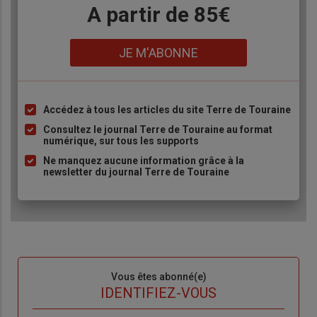
Body
A partir de 85€
Lien
JE M'ABONNE
Accédez à tous les articles du site Terre de Touraine
Liste
à
Consultez le journal Terre de Touraine au format
numérique, sur tous les supports
puce
Ne manquez aucune information grâce à la
newsletter du journal Terre de Touraine
Sous-
Vous êtes abonné(e)
titre
TITRE
IDENTIFIEZ-VOUS