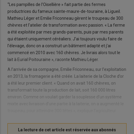
“Les pampilles de l’Oisellière » fait partie des fermes
productrices du fameux sainte-maure-de-touraine, à Ligueil.
Mathieu Léger et Emilie Friconneau gèrent le troupeau de 300
chèvres et l’atelier de transformation avec passion. « La ferme
a été exploitée par mes grands-parents, puis par mes parents
qui étaient uniquement céréaliers. J’ai toujours voulu faire de
l’élevage, donc on a construit un bâtiment adapté et j’ai
commencé en 2010 avec 160 chèvres. Je livrais alors tout le
lait à Eurial Poitouraine », raconte Mathieu Léger.
A l’arrivée de sa compagne, Emilie Friconneau, sur l’exploitation
en 2013, la fromagerie a été créée. La laiterie de la Cloche d’or
a été leur premier client. « Quand on avait 160 chèvres, on
transformait toute la production de lait, soit 160 000 litres
environ. Comme on voulait garder la souplesse d’un système
mixte avec livraison d’une partie à la laiterie, on a augmenté le
troupeau, pour atteindre 300 têtes », explique l’agriculteur.