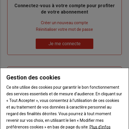
Body
Connectez-vous à votre compte pour profiter
de votre abonnement
Lien
Créer un nouveau compte
"Créer
Lien
Réinitialiser votre mot de passe
un
"Réinitialiser
Lien
nouveau
votre
Je me connecte
"Je
compte"
mot
me
de
connecte"
passe"
Sous-
Vous n'êtes pas abonné(e)
Gestion des cookies
titre
TITRE
CRÉEZ UN COMPTE
Ce site utilise des cookies pour garantir le bon fonctionnement
des services essentiels et de mesure d’audience. En cliquant sur
Body
Choisissez votre formule et créez votre
« Tout Accepter », vous consentez à l’utilisation de ces cookies
compte pour accéder à tout Terre de
et au traitement de vos données à caractère personnel au
Touraine.
regard des finalités décrites. Vous pourrez à tout moment
revenir sur vos choix, en utilisant le lien « Modifier mes
Lien
Créez un compte
préférences cookies » en bas de page du site.
Plus d'infos