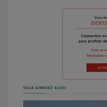
Sous-
Vous êt
titre
TITRE
IDENTI
Body
Connectez-vo
pour profiter 
Lien
Créer un 
"Créer
Lien
Réinitialiser
un
"Réinitialiser
Lien
nouveau
votre
Je me
"Je
compte"
mot
me
de
connecte"
passe"
VOUS AIMEREZ AUSSI