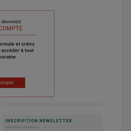
s abonné(e)
 COMPTE
ormule et créez
 accéder à tout
ouraine.
compte
INSCRIPTION NEWSLETTER