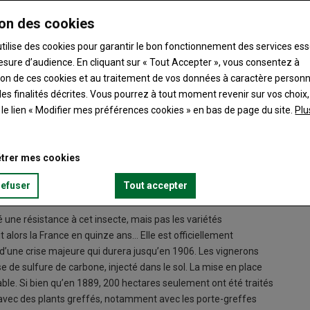
on des cookies
utilise des cookies pour garantir le bon fonctionnement des services ess
esure d’audience. En cliquant sur « Tout Accepter », vous consentez à
ation de ces cookies et au traitement de vos données à caractère person
es finalités décrites. Vous pourrez à tout moment revenir sur vos choix,
e département. Mais au 19e siècle, la Touraine en comptait
t le lien « Modifier mes préférences cookies » en bas de page du site.
Plu
 1888, et la surface viticole augmentait de 1 200 hectares par
ton de Château-Renault, de Loches-Montrésor, les bords du Loir
rivent en Touraine trois parasites originaires d’Amérique du Nord
trer mes cookies
un traitement au soufre ; le phylloxéra en 1882, insecte
 contrôlée par la bouillie bordelaise. Le premier foyer de
refuser
Tout accepter
 une résistance à cet insecte, mais pas les variétés
t alors la France en quinze ans… Elle est officiellement
t d’une crise majeure qui durera jusqu’en 1906. Les vignerons
e de sulfure de carbone, injecté dans le sol. La mise en place
able. Si bien qu’en 1889, 200 hectares seulement ont été traités
e avec des plants greffés, notamment avec les porte-greffes