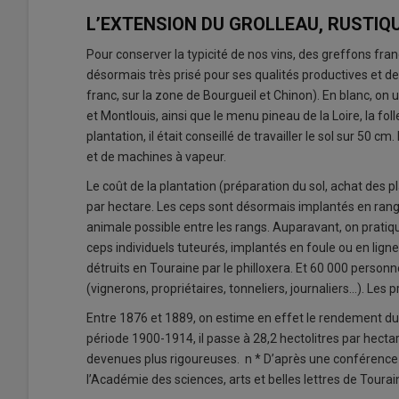
L’EXTENSION DU GROLLEAU, RUSTIQ
Pour conserver la typicité de nos vins, des greffons frança
désormais très prisé pour ses qualités productives et de
franc, sur la zone de Bourgueil et Chinon). En blanc, on 
et Montlouis, ainsi que le menu pineau de la Loire, la folle
plantation, il était conseillé de travailler le sol sur 50
et de machines à vapeur.
Le coût de la plantation (préparation du sol, achat des pl
par hectare. Les ceps sont désormais implantés en rangs
animale possible entre les rangs. Auparavant, on pratiqu
ceps individuels tuteurés, implantés en foule ou en ligne
détruits en Touraine par le philloxera. Et 60 000 personne
(vignerons, propriétaires, tonneliers, journaliers…). Les p
Entre 1876 et 1889, on estime en effet le rendement du 
période 1900-1914, il passe à 28,2 hectolitres par hecta
devenues plus rigoureuses. n * D’après une conférence
l’Académie des sciences, arts et belles lettres de Tourai