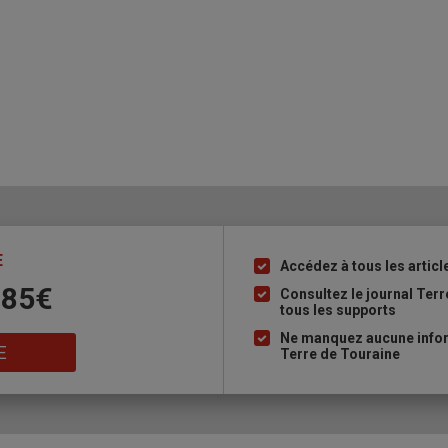
E
Accédez à tous les articl
Liste
 85€
à
Consultez le journal Ter
tous les supports
puce
Ne manquez aucune inform
E
Terre de Touraine