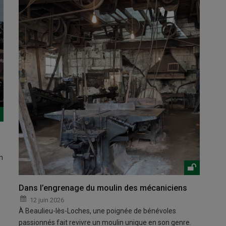
n
Dans l’engrenage du moulin des mécaniciens
12 juin 2026
À Beaulieu-lès-Loches, une poignée de bénévoles
passionnés fait revivre un moulin unique en son genre.