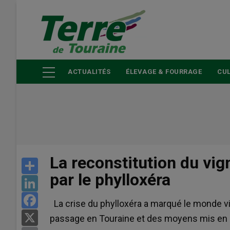
Aller
au
contenu
principal
ACTUALITÉS
ÉLEVAGE & FOURRAGE
CUL
La reconstitution du vig
Share
par le phylloxéra
LinkedIn
Facebook
La crise du phylloxéra a marqué le monde vi
X
passage en Touraine et des moyens mis en 