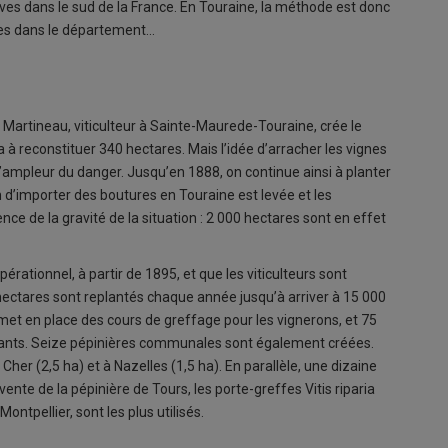
euves dans le sud de la France. En Touraine, la méthode est donc
ures dans le département…
s Martineau, viticulteur à Sainte-Maurede-Touraine, crée le
a à reconstituer 340 hectares. Mais l’idée d’arracher les vignes
 l’ampleur du danger. Jusqu’en 1888, on continue ainsi à planter
n d’importer des boutures en Touraine est levée et les
ce de la gravité de la situation : 2 000 hectares sont en effet
rationnel, à partir de 1895, et que les viticulteurs sont
 hectares sont replantés chaque année jusqu’à arriver à 15 000
 met en place des cours de greffage pour les vignerons, et 75
ants. Seize pépinières communales sont également créées.
her (2,5 ha) et à Nazelles (1,5 ha). En parallèle, une dizaine
 vente de la pépinière de Tours, les porte-greffes Vitis riparia
Montpellier, sont les plus utilisés.