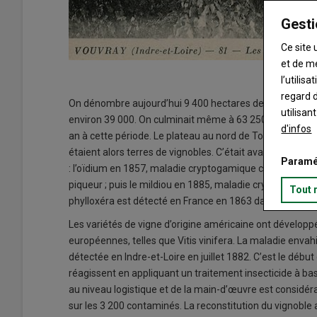
Gesti
Ce site 
et de m
l’utilis
regard d
On dénombre aujourd’hui 9 400 hectares de vigne dans l
utilisan
environ 39 000. On culminait même à 63 250 hectares en
d'infos
an à cette période. Le plateau au nord de Tours, le can
étaient alors terres de vignobles. C’était avant que n’ar
Paramé
: l’oïdium en 1857, maladie cryptogamique contrôlée par 
piqueur ; puis le mildiou en 1885, maladie cryptogamique
Tout 
phylloxéra est détecté en France en 1863 dans le Gard.
Les variétés de vigne d’origine américaine ont développé
européennes, telles que Vitis vinifera. La maladie envahi
détectée en Indre-et-Loire en juillet 1882. C’est le débu
réagissent en appliquant un traitement insecticide à bas
au niveau logistique et de la main-d’œuvre est considér
sur les 3 200 contaminés. La reconstitution du vignobl