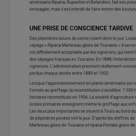
américains Riparia, Rupestris et Belandieri, fait ses pr
envisagée, mais il est interdit de faire entrer des bout
UNE PRISE DE CONSCIENCE TARDIVE
Des pépinières issues de semis voient donc le jour. Loui
cépage « Riparia Martineau gloire de Touraine ». Il servir
est difficilement acceptable par les vignerons, qui nient
des cépages français en Touraine. En 1888, l’interdictio
vignerons. L’administration prennent réellement conscien
perdus chaque année entre 1889 et 1902.
Lorsque l’approvisionnement en plants américains est opé
formés au greffage, la reconstitution s’accélère. 1 500
hectares reconstitués en 1906. La société d’agriculture
écoles primaires enseignent même le greffage aux enf
Les deux plus importantes se situent à Tours au bord du C
de pépinières privées voit le jour. D’après les chiffres de
Martineau gloire de Touraine et riparia Portalis gloire de 