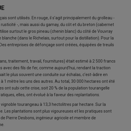
UE
is sont utilisés. En rouge, il s’agit principalement du grolleau -
 rusticité -, mais aussi du gamay, du côt et du breton (cabernet
utilise surtout le gros pineau (chenin blanc) du côté de Vouvray
 blanche (dans le Richelais, surtout pour la distillation). Pour la
 cm. Des entreprises de défonçage sont créées, équipées de treuils
ans, traitement, travail, fournitures) était estimé à 2 500 francs
 avec des fils de fer, comme aujourd’hui, rendant la traction
ait le plus souvent une conduite sur échalas, c’est-àdire en
 à 1 mètre les uns des autres. Au total, 30 000 hectares ont été
s ont subi cette crise, soit 20 % de la population tourangelle
ratiques, elles, ont évolué à la faveur des replantations.
vignoble tourangeau à 13,3 hectolitres par hectare. Sur la
re. Les plantations sont plus vigoureuses et les pratiques sont
 de Pierre Desbons, ingénieur agricole et membre de
ne.