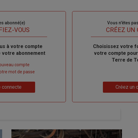
es abonné(e)
Sous-
Vous n'êtes pa
titre
FIEZ-VOUS
TITRE
CRÉEZ UN
us à votre compte
Body
Choisissez votre f
de votre abonnement
votre compte pour
Terre de T
nouveau compte
 votre mot de passe
Lien
 connecte
Créez un 