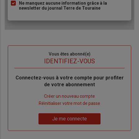
Ne manquez aucune information grâce à la
newsletter du journal Terre de Touraine
Sous-
Vous êtes abonné(e)
titre
TITRE
IDENTIFIEZ-VOUS
Body
Connectez-vous à votre compte pour profiter
de votre abonnement
Lien
Créer un nouveau compte
"Créer
Lien
Réinitialiser votre mot de passe
un
"Réinitialiser
Lien
nouveau
votre
Je me connecte
"Je
compte"
mot
me
de
connecte"