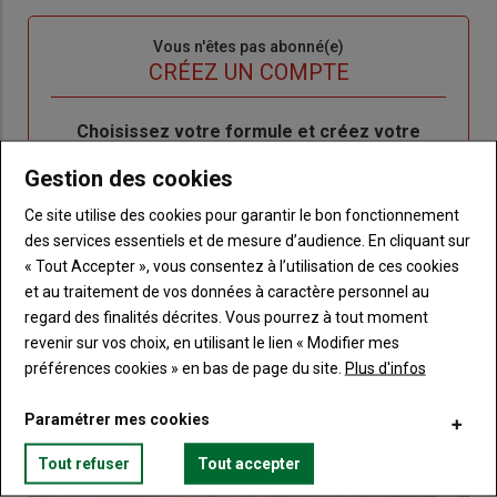
passe"
Sous-
Vous n'êtes pas abonné(e)
titre
TITRE
CRÉEZ UN COMPTE
Body
Choisissez votre formule et créez votre
compte pour accéder à tout Terre de
Gestion des cookies
Touraine.
Ce site utilise des cookies pour garantir le bon fonctionnement
Lien
Créez un compte
des services essentiels et de mesure d’audience. En cliquant sur
« Tout Accepter », vous consentez à l’utilisation de ces cookies
et au traitement de vos données à caractère personnel au
regard des finalités décrites. Vous pourrez à tout moment
VOUS AIMEREZ AUSSI
revenir sur vos choix, en utilisant le lien « Modifier mes
préférences cookies » en bas de page du site.
Plus d'infos
Paramétrer mes cookies
Tout refuser
Tout accepter