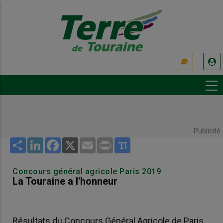
Aller
au
contenu
principal
USER
ACCOUNT
MENU
Publicité
Share
LinkedIn
Facebook
X
Email
Print
Concours général agricole Paris 2019
La Touraine a l'honneur
Résultats du Concours Général Agricole de Paris