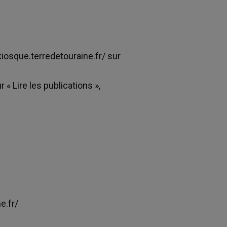
nkiosque.terredetouraine.fr/ sur
 « Lire les publications »,
e.fr/