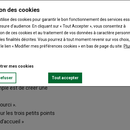
re de Touraine (1) et validez.
on des cookies
passe » et créez votre mot de
utilise des cookies pour garantir le bon fonctionnement des services ess
esure d’audience. En cliquant sur « Tout Accepter », vous consentez à
ation de ces cookies et au traitement de vos données à caractère person
ite.
es finalités décrites. Vous pourrez à tout moment revenir sur vos choix,
t le lien « Modifier mes préférences cookies » en bas de page du site.
Plu
trer mes cookies
refuser
Tout accepter
imple est de créer une
ourci ».
r les trois petits points
d’accueil »