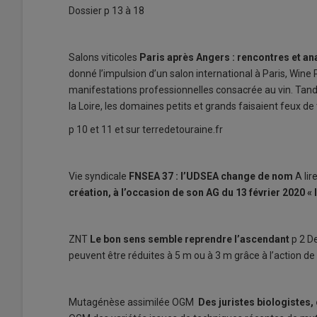
Dossier p 13 à 18
Salons viticoles
Paris après Angers : rencontres et a
donné l’impulsion d’un salon international à Paris, Wine 
manifestations professionnelles consacrée au vin. Tand
la Loire, les domaines petits et grands faisaient feux de
p 10 et 11 et sur terredetouraine.fr
Vie syndicale
FNSEA 37 : l’UDSEA change de nom
A lir
création, à l’occasion de son AG du 13 février 2020 
ZNT
Le bon sens semble reprendre l’ascendant
p 2 D
peuvent être réduites à 5 m ou à 3 m grâce à l’action de
Mutagénèse assimilée OGM
Des juristes biologistes,