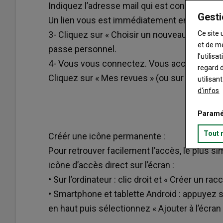
Indiquez l’adresse mail qui est connue de Ter
Gesti
Un lien vous est immédiatement envoyé.
3- Cliquez sur « Choisir un nouveau mot de 
Ce site 
et de m
passe personnel.
l’utilis
4- Vous vous connectez. Vous accédez au s
regard d
Cliquez sur « Mes revues » (ou sur le logo)
utilisan
d'infos
Paramé
Tout 
Créér une icône permanente :
Pour retrouver facilement l’accès, le plus s
icône d’accès direct sur l’écran :
• Sur l’ordinateur : clic droit et « Créer un racc
• Smartphone et tablette Android : appuyez su
en haut puis sélectionnez « Ajouter à l’écran 