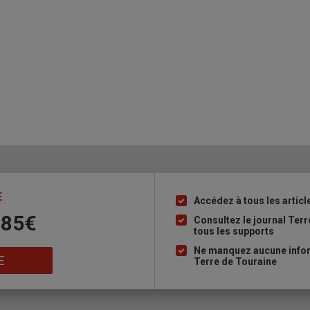
E
Accédez à tous les articl
Liste
 85€
à
Consultez le journal Ter
tous les supports
puce
Ne manquez aucune inform
E
Terre de Touraine