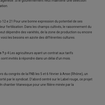
agenèse. Si le gouvernement veut maintenir une sélection
ation.
p 12 e 21 Pour une bonne expression du potentiel de ses
r leur fertilisation. Dans les champs cultivés, le raisonnement du
e peut dépendre des variétés, de la zone de production ou encore
… voici les besoins en azote des différentes cultures.
n ?
p 4 Les agriculteurs ayant un contrat aux tarifs
s sont invités à répondre dans un délai d’un mois.
ors du congrès de la FNB les 5 et 6 février à Anse (Rhône), un
té par le syndicat. D’abord centré sur le Label rouge, ce projet
Un chantier titanesque pour une filière minée par la