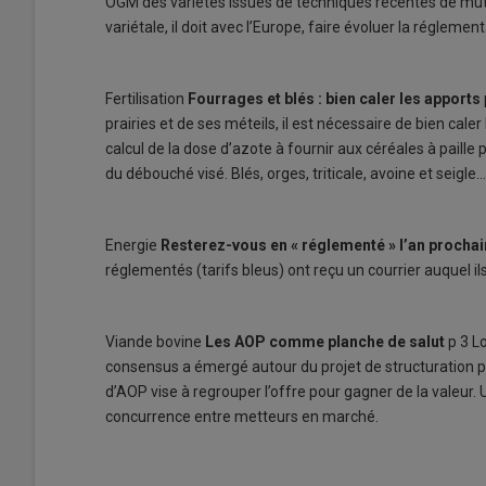
OGM des variétés issues de techniques récentes de mut
variétale, il doit avec l’Europe, faire évoluer la réglement
Fertilisation
Fourrages et blés : bien caler les apports
prairies et de ses méteils, il est nécessaire de bien cale
calcul de la dose d’azote à fournir aux céréales à paill
du débouché visé. Blés, orges, triticale, avoine et seigle
Energie
Resterez-vous en « réglementé » l’an prochai
réglementés (tarifs bleus) ont reçu un courrier auquel il
Viande bovine
Les AOP comme planche de salut
p 3 L
consensus a émergé autour du projet de structuration por
d’AOP vise à regrouper l’offre pour gagner de la valeur. 
concurrence entre metteurs en marché.