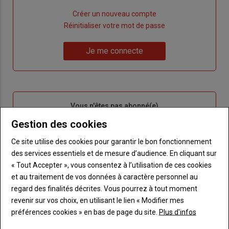
Lien
Créer un nouveau compte
"Créer
Lien
Réinitialiser votre mot de passe
un
"Réinitialiser
Lien
nouveau
votre
Je me connecte
"Je
compte"
mot
me
de
connecte"
passe"
Sous-
Vous n'êtes pas abonné(e)
titre
TITRE
CRÉEZ UN COMPTE
Gestion des cookies
Ce site utilise des cookies pour garantir le bon fonctionnement
Body
Choisissez votre formule et créez votre
des services essentiels et de mesure d’audience. En cliquant sur
compte pour accéder à tout Terre de
« Tout Accepter », vous consentez à l’utilisation de ces cookies
Touraine.
et au traitement de vos données à caractère personnel au
regard des finalités décrites. Vous pourrez à tout moment
Lien
Créez un compte
revenir sur vos choix, en utilisant le lien « Modifier mes
préférences cookies » en bas de page du site.
Plus d'infos