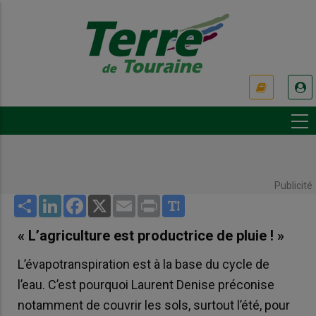
Aller
au
contenu
principal
USER
ACCOUNT
MENU
Publicité
Share
LinkedIn
Facebook
X
Email
Print
« L’agriculture est productrice de pluie ! »
L’évapotranspiration est à la base du cycle de
l’eau. C’est pourquoi Laurent Denise préconise
notamment de couvrir les sols, surtout l’été, pour