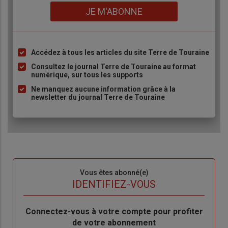
Lien
JE M'ABONNE
Accédez à tous les articles du site Terre de Touraine
Liste
à
Consultez le journal Terre de Touraine au format
numérique, sur tous les supports
puce
Ne manquez aucune information grâce à la
newsletter du journal Terre de Touraine
Sous-
Vous êtes abonné(e)
titre
TITRE
IDENTIFIEZ-VOUS
Body
Connectez-vous à votre compte pour profiter
de votre abonnement