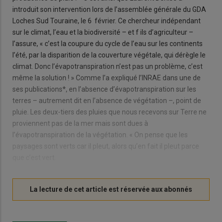
introduit son intervention lors de l’assemblée générale du GDA
Loches Sud Touraine, le 6 février. Ce chercheur indépendant
sur le climat, l’eau et la biodiversité – et f ils d’agriculteur –
l’assure, « c’est la coupure du cycle de l’eau sur les continents
l’été, par la disparition de la couverture végétale, qui dérègle le
climat. Donc l’évapotranspiration n’est pas un problème, c’est
même la solution ! » Comme l’a expliqué l’INRAE dans une de
ses publications*, en l’absence d’évapotranspiration sur les
terres – autrement dit en l’absence de végétation –, point de
pluie. Les deux-tiers des pluies que nous recevons sur Terre ne
proviennent pas de la mer mais sont dues à
l’évapotranspiration de la végétation. « On pense que les
paysages sont verts car il pleut, alors qu’en fait il pleut parce
que c’est vert.