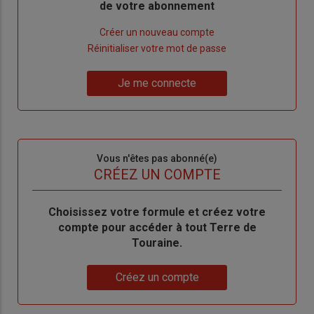
de votre abonnement
Lien
Créer un nouveau compte
"Créer
Lien
Réinitialiser votre mot de passe
un
"Réinitialiser
Lien
nouveau
votre
Je me connecte
"Je
compte"
mot
me
de
connecte"
passe"
Sous-
Vous n'êtes pas abonné(e)
titre
TITRE
CRÉEZ UN COMPTE
Body
Choisissez votre formule et créez votre
compte pour accéder à tout Terre de
Touraine.
Lien
Créez un compte