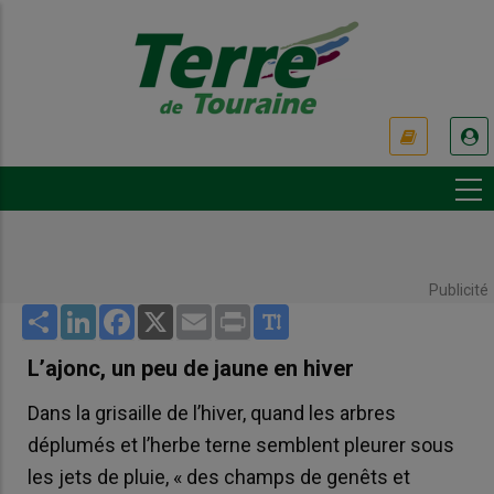
Aller
au
contenu
principal
USER
ACCOUNT
MENU
Publicité
Share
LinkedIn
Facebook
X
Email
Print
L’ajonc, un peu de jaune en hiver
Dans la grisaille de l’hiver, quand les arbres
déplumés et l’herbe terne semblent pleurer sous
les jets de pluie, « des champs de genêts et