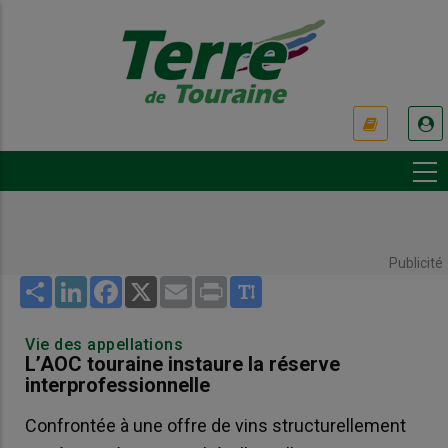
Aller
au
contenu
principal
USER
ACCOUNT
MENU
Publicité
Share
LinkedIn
Facebook
X
Email
Print
Vie des appellations
L’AOC touraine instaure la réserve
interprofessionnelle
Confrontée à une offre de vins structurellement