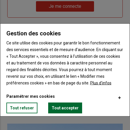
Lien
nouveau
votre
Je me connecte
"Je
compte"
mot
me
de
connecte"
passe"
Gestion des cookies
Sous-
Vous n'êtes pas abonné(e)
titre
Ce site utilise des cookies pour garantir le bon fonctionnement
TITRE
CRÉEZ UN COMPTE
des services essentiels et de mesure d’audience. En cliquant sur
« Tout Accepter », vous consentez à l’utilisation de ces cookies
Body
Choisissez votre formule et créez votre
et au traitement de vos données à caractère personnel au
compte pour accéder à tout Terre de
regard des finalités décrites. Vous pourrez à tout moment
Touraine.
revenir sur vos choix, en utilisant le lien « Modifier mes
préférences cookies » en bas de page du site.
Plus d'infos
Lien
Créez un compte
Paramétrer mes cookies
Tout refuser
Tout accepter
VOUS AIMEREZ AUSSI