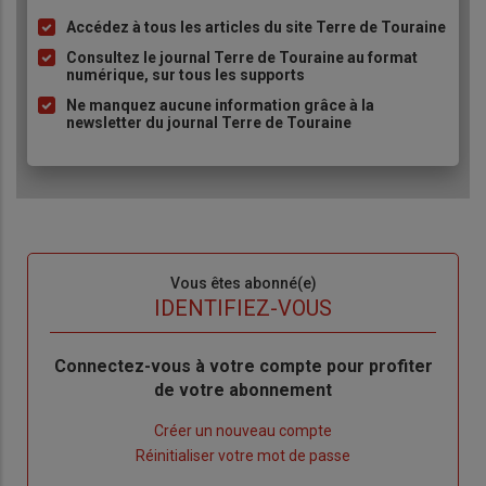
Accédez à tous les articles du site Terre de Touraine
Liste
à
Consultez le journal Terre de Touraine au format
numérique, sur tous les supports
puce
Ne manquez aucune information grâce à la
newsletter du journal Terre de Touraine
Sous-
Vous êtes abonné(e)
titre
TITRE
IDENTIFIEZ-VOUS
Body
Connectez-vous à votre compte pour profiter
de votre abonnement
Lien
Créer un nouveau compte
"Créer
Lien
Réinitialiser votre mot de passe
un
"Réinitialiser