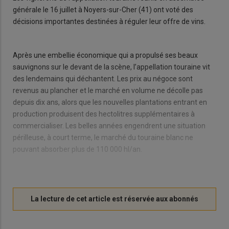
générale le 16 juillet à Noyers-sur-Cher (41) ont voté des
décisions importantes destinées à réguler leur offre de vins.
Après une embellie économique qui a propulsé ses beaux
sauvignons sur le devant de la scène, l’appellation touraine vit
des lendemains qui déchantent. Les prix au négoce sont
revenus au plancher et le marché en volume ne décolle pas
depuis dix ans, alors que les nouvelles plantations entrant en
production produisent des hectolitres supplémentaires à
commercialiser. Les belles années engendrent une situation
périlleuse, à court terme, le marché du touraine blanc ne
pouvant absorber plus de 110 000 hl/an.