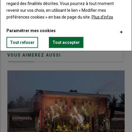
regard des finalités décrites. Vous pourrez à tout moment
Body
Choisissez votre formule et créez votre
revenir sur vos choix, en utilisant le lien « Modifier mes
compte pour accéder à tout Terre de
préférences cookies » en bas de page du site.
Plus d'infos
Touraine.
Paramétrer mes cookies
Lien
Créez un compte
Tout refuser
Tout accepter
VOUS AIMEREZ AUSSI