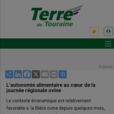
Aller
au
contenu
principal
USER
ACCOUNT
MENU
Publicité
Share
LinkedIn
Facebook
X
Email
Print
L’autonomie alimentaire au cœur de la
journée régionale ovine
Le contexte économique est relativement
favorable à la filière ovine depuis quelques mois,