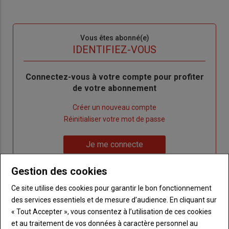
Sous-
Vous êtes abonné(e)
titre
TITRE
IDENTIFIEZ-VOUS
Body
Connectez-vous à votre compte pour profiter
de votre abonnement
Lien
Créer un nouveau compte
"Créer
Lien
Réinitialiser votre mot de passe
un
"Réinitialiser
Lien
nouveau
votre
Je me connecte
"Je
compte"
mot
me
de
Gestion des cookies
connecte"
passe"
Ce site utilise des cookies pour garantir le bon fonctionnement
Sous-
Vous n'êtes pas abonné(e)
des services essentiels et de mesure d’audience. En cliquant sur
titre
TITRE
CRÉEZ UN COMPTE
« Tout Accepter », vous consentez à l’utilisation de ces cookies
et au traitement de vos données à caractère personnel au