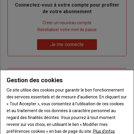
Body
Connectez-vous à votre compte pour profiter
de votre abonnement
Lien
Créer un nouveau compte
"Créer
Lien
Réinitialiser votre mot de passe
un
"Réinitialiser
Lien
nouveau
votre
Je me connecte
"Je
compte"
mot
me
de
connecte"
passe"
Sous-
Vous n'êtes pas abonné(e)
Gestion des cookies
titre
TITRE
CRÉEZ UN COMPTE
Ce site utilise des cookies pour garantir le bon fonctionnement
des services essentiels et de mesure d’audience. En cliquant sur
Body
Choisissez votre formule et créez votre
« Tout Accepter », vous consentez à l’utilisation de ces cookies
compte pour accéder à tout Terre de
et au traitement de vos données à caractère personnel au
Touraine.
regard des finalités décrites. Vous pourrez à tout moment
revenir sur vos choix, en utilisant le lien « Modifier mes
Lien
Créez un compte
préférences cookies » en bas de page du site.
Plus d'infos