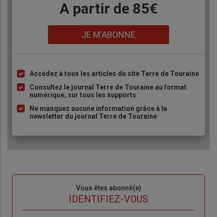
Body
A partir de 85€
Lien
JE M'ABONNE
Accédez à tous les articles du site Terre de Touraine
Liste
à
Consultez le journal Terre de Touraine au format
numérique, sur tous les supports
puce
Ne manquez aucune information grâce à la
newsletter du journal Terre de Touraine
Sous-
Vous êtes abonné(e)
titre
TITRE
IDENTIFIEZ-VOUS