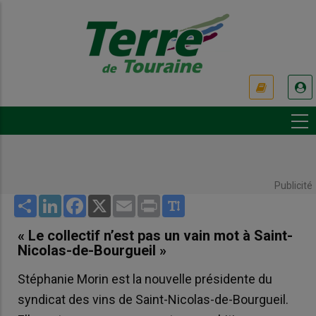
Aller
au
contenu
principal
USER
ACCOUNT
MENU
Publicité
Share
LinkedIn
Facebook
X
Email
Print
« Le collectif n’est pas un vain mot à Saint-
Nicolas-de-Bourgueil »
Stéphanie Morin est la nouvelle présidente du
syndicat des vins de Saint-Nicolas-de-Bourgueil.