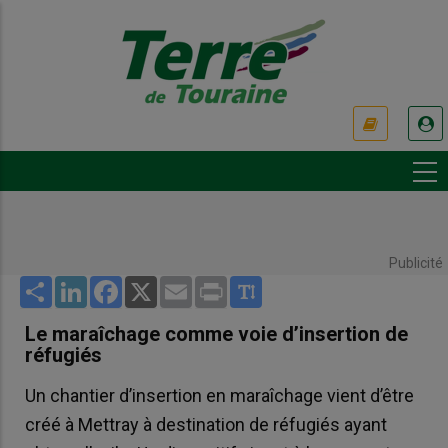
Aller
au
contenu
principal
USER
ACCOUNT
MENU
Publicité
Share
LinkedIn
Facebook
X
Email
Print
Le maraîchage comme voie d’insertion de
réfugiés
Un chantier d’insertion en maraîchage vient d’être
créé à Mettray à destination de réfugiés ayant