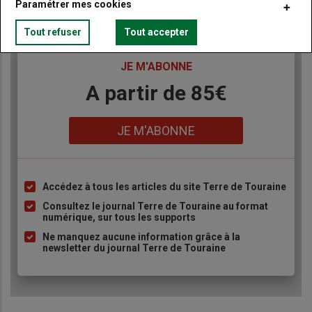
Paramétrer mes cookies
Tout refuser
Tout accepter
TITRE
JE M'ABONNE
Body
A partir de 85€
Lien
JE M'ABONNE
Accédez à tous les articles du site Terre de Touraine
Liste
à
Consultez le journal Terre de Touraine au format
numérique, sur tous les supports
puce
Ne manquez aucune information grâce à la
newsletter du journal Terre de Touraine