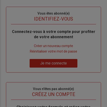
Sous-
Vous êtes abonné(e)
titre
TITRE
IDENTIFIEZ-VOUS
Body
Connectez-vous à votre compte pour profiter
de votre abonnement
Lien
Créer un nouveau compte
"Créer
Lien
Réinitialiser votre mot de passe
un
"Réinitialiser
Lien
nouveau
votre
Je me connecte
"Je
compte"
mot
me
de
connecte"
passe"
Sous-
Vous n'êtes pas abonné(e)
titre
TITRE
CRÉEZ UN COMPTE