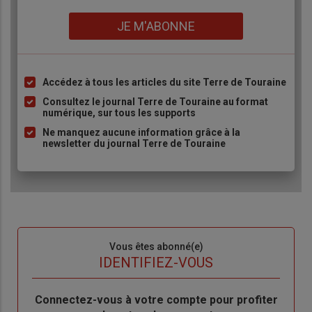
Lien
JE M'ABONNE
Accédez à tous les articles du site Terre de Touraine
Liste
à
Consultez le journal Terre de Touraine au format
numérique, sur tous les supports
puce
Ne manquez aucune information grâce à la
newsletter du journal Terre de Touraine
Sous-
Vous êtes abonné(e)
titre
TITRE
IDENTIFIEZ-VOUS
Body
Connectez-vous à votre compte pour profiter