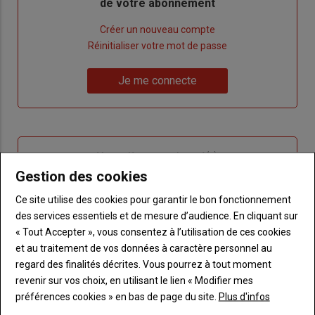
de votre abonnement
Lien
Créer un nouveau compte
"Créer
Lien
Réinitialiser votre mot de passe
un
"Réinitialiser
Lien
nouveau
votre
Je me connecte
"Je
compte"
mot
me
de
connecte"
passe"
Sous-
Vous n'êtes pas abonné(e)
titre
TITRE
CRÉEZ UN COMPTE
Gestion des cookies
Ce site utilise des cookies pour garantir le bon fonctionnement
Body
Choisissez votre formule et créez votre
des services essentiels et de mesure d’audience. En cliquant sur
compte pour accéder à tout Terre de
« Tout Accepter », vous consentez à l’utilisation de ces cookies
Touraine.
et au traitement de vos données à caractère personnel au
regard des finalités décrites. Vous pourrez à tout moment
Lien
Créez un compte
revenir sur vos choix, en utilisant le lien « Modifier mes
préférences cookies » en bas de page du site.
Plus d'infos