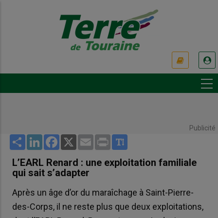
Aller
au
contenu
principal
USER
ACCOUNT
MENU
Publicité
Share
LinkedIn
Facebook
X
Email
Print
L’EARL Renard : une exploitation familiale
qui sait s’adapter
Après un âge d’or du maraîchage à Saint-Pierre-
des-Corps, il ne reste plus que deux exploitations,