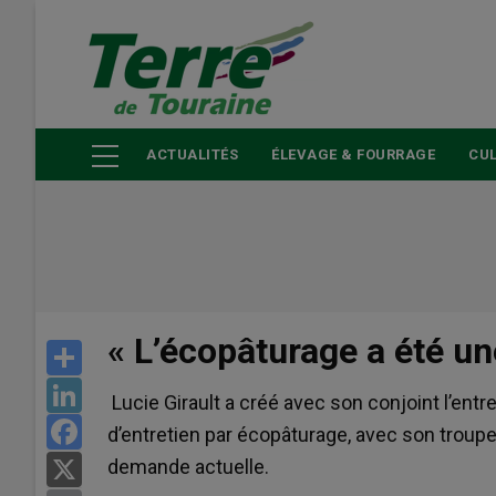
Aller
au
contenu
principal
ACTUALITÉS
ÉLEVAGE & FOURRAGE
CUL
« L’écopâturage a été un
Share
LinkedIn
Lucie Girault a créé avec son conjoint l’entr
Facebook
d’entretien par écopâturage, avec son troup
demande actuelle.
X