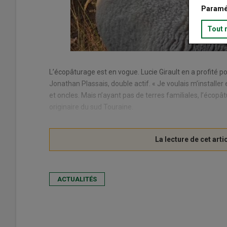
Paramé
Tout 
L’écopâturage est en vogue. Lucie Girault en a profité 
Jonathan Plassais, double actif. « Je voulais m’installe
et oncles. Mais n’ayant pas de terres familiales, l’écop
originaire du sud Touraine.
ACTUALITÉS