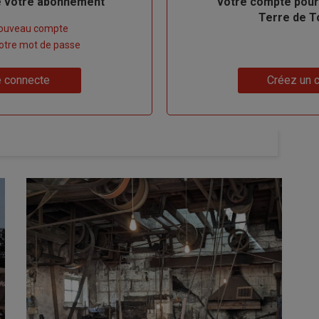
de votre abonnement
votre compte pour
Terre de T
nouveau compte
 votre mot de passe
Lien
 connecte
Créez un 