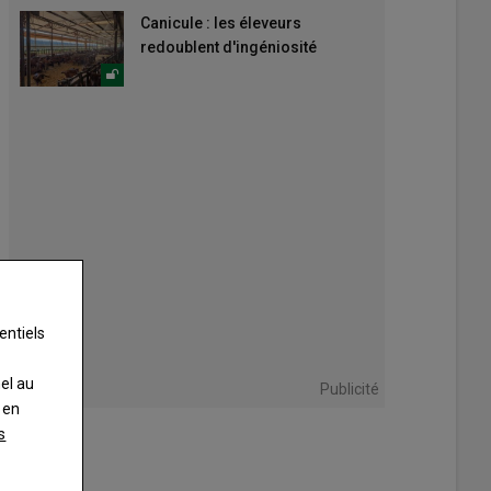
Canicule : les éleveurs
redoublent d'ingéniosité
entiels
nel au
Publicité
 en
s