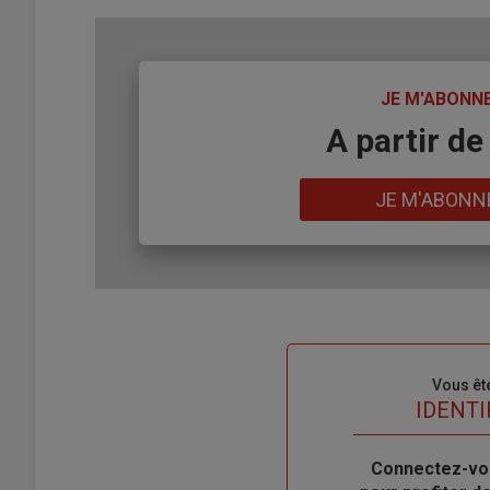
TITRE
JE M'ABONN
Body
A partir de
Lien
JE M'ABONN
Sous-
Vous êt
titre
TITRE
IDENTI
Body
Connectez-vo