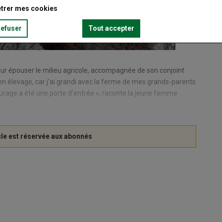
trer mes cookies
refuser
Tout accepter
pour épouser le milieu agricole, accompagnée de son conjoint
r en élevage, car j’ai grandi avec la ferme de mes grands-parents
âturage a été une porte d’entrée », raconte la jeune femme