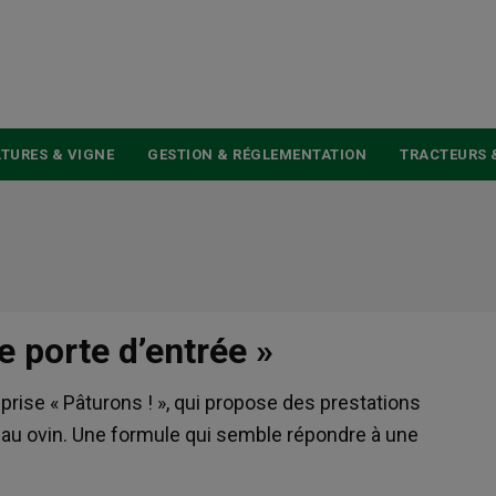
USER
ACCOUNT
MENU
TURES & VIGNE
GESTION & RÉGLEMENTATION
TRACTEURS 
e porte d’entrée »
eprise « Pâturons ! », qui propose des prestations
eau ovin. Une formule qui semble répondre à une