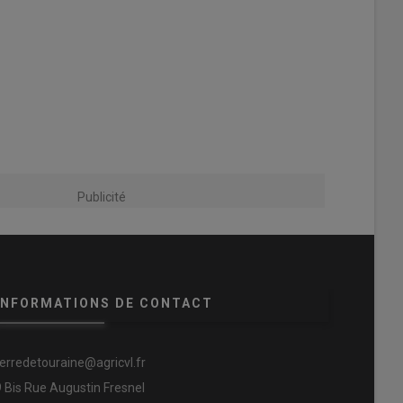
Publicité
INFORMATIONS DE CONTACT
terredetouraine@agricvl.fr
9 Bis Rue Augustin Fresnel