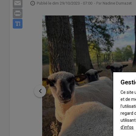
Email
Publié le
dim 29/10/2023 - 07:00
- Par
Nadine Dumazet
Print
Gesti
Ce site 
et de m
l’utilis
regard d
utilisan
d'infos