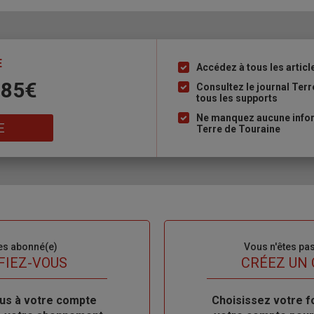
E
Accédez à tous les articl
Liste
 85€
à
Consultez le journal Ter
tous les supports
puce
Ne manquez aucune inform
E
Terre de Touraine
es abonné(e)
Sous-
Vous n'êtes pa
titre
FIEZ-VOUS
TITRE
CRÉEZ UN
us à votre compte
Body
Choisissez votre f