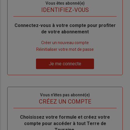
Sous-
Vous êtes abonné(e)
titre
TITRE
IDENTIFIEZ-VOUS
Body
Connectez-vous à votre compte pour profiter
de votre abonnement
Lien
Créer un nouveau compte
"Créer
Lien
Réinitialiser votre mot de passe
un
"Réinitialiser
Lien
nouveau
votre
Je me connecte
"Je
compte"
mot
me
de
connecte"
passe"
Sous-
Vous n'êtes pas abonné(e)
titre
TITRE
CRÉEZ UN COMPTE
Body
Choisissez votre formule et créez votre
compte pour accéder à tout Terre de
Touraine.