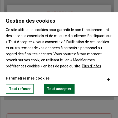
TITRE
JE M'ABONNE
Gestion des cookies
Body
A partir de 85€
Ce site utilise des cookies pour garantir le bon fonctionnement
Lien
des services essentiels et de mesure d’audience. En cliquant sur
JE M'ABONNE
« Tout Accepter », vous consentez à l’utilisation de ces cookies
et au traitement de vos données à caractère personnel au
regard des finalités décrites. Vous pourrez à tout moment
Accédez à tous les articles du site Terre de Touraine
Liste
revenir sur vos choix, en utilisant le lien « Modifier mes
à
préférences cookies » en bas de page du site.
Plus d'infos
Consultez le journal Terre de Touraine au format
numérique, sur tous les supports
puce
Ne manquez aucune information grâce à la
Paramétrer mes cookies
newsletter du journal Terre de Touraine
Tout refuser
Tout accepter