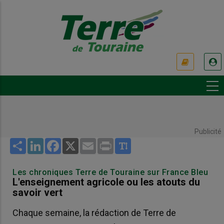
Aller
au
contenu
principal
USER
ACCOUNT
MENU
Publicité
Share
LinkedIn
Facebook
X
Email
Print
Les chroniques Terre de Touraine sur France Bleu
L'enseignement agricole ou les atouts du
savoir vert
Chaque semaine, la rédaction de Terre de