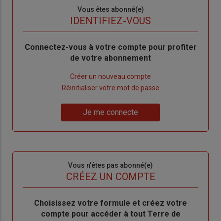
Sous-
Vous êtes abonné(e)
titre
TITRE
IDENTIFIEZ-VOUS
Body
Connectez-vous à votre compte pour profiter
de votre abonnement
Lien
Créer un nouveau compte
"Créer
Lien
Réinitialiser votre mot de passe
un
"Réinitialiser
Lien
nouveau
votre
Je me connecte
"Je
compte"
mot
me
de
connecte"
passe"
Sous-
Vous n'êtes pas abonné(e)
titre
TITRE
CRÉEZ UN COMPTE
Body
Choisissez votre formule et créez votre
compte pour accéder à tout Terre de