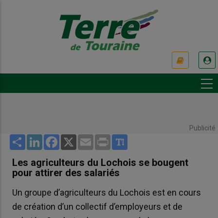
Aller
au
contenu
principal
USER
ACCOUNT
MENU
Publicité
Share
LinkedIn
Facebook
X
Email
Print
Les agriculteurs du Lochois se bougent
pour attirer des salariés
Un groupe d’agriculteurs du Lochois est en cours
de création d’un collectif d’employeurs et de