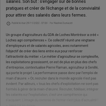
salariés. Son but : s’engager sur de bonnes
pratiques et créer de l’échange et de la convivialité
pour attirer des salariés dans leurs fermes.
Publié le
mar 29/11/2022 - 07:00
- Par
Nadine Dumazet
Un groupe d’agriculteurs du GDA de Loches Montrésor a créé «
Loches agri compétences ». Ce collectif réunit une vingtaine
d’employeurs et de salariés agricoles, avec notamment
l’objectif de créer des liens entre eux pour renforcer
l’attractivité du métier. « Le métier d’agriculteur se complexifie,
les exploitations grossissent, on est de plus en plus des chefs
d’entreprise, contextualise Pierre Flaman, agriculteur à Genillé,
qui porte le projet. La performance passe donc par l’emploi de
main d’œuvre. » Or, recruter dans le monde agricole n’est pas
évident. Par ailleurs, « tous les chefs d’exploitation ne sont pas
formés à gérer de la main-d’œuvre. Recruter, fidéliser, intégrer
les salariés sur l’exploitation, c’est une compétence qui
s’acquiert. L’image du commis de ferme n’est plus d’actualité !
», tient-il à souligner.