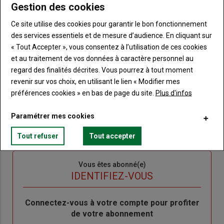
Lien
Gestion des cookies
JE M'ABONNE
Ce site utilise des cookies pour garantir le bon fonctionnement
des services essentiels et de mesure d’audience. En cliquant sur
Accédez à tous les articles du site Terre de Touraine
« Tout Accepter », vous consentez à l’utilisation de ces cookies
Liste
et au traitement de vos données à caractère personnel au
à
Consultez le journal Terre de Touraine au format
numérique, sur tous les supports
regard des finalités décrites. Vous pourrez à tout moment
puce
revenir sur vos choix, en utilisant le lien « Modifier mes
Ne manquez aucune information grâce à la
newsletter du journal Terre de Touraine
préférences cookies » en bas de page du site.
Plus d'infos
Paramétrer mes cookies
Tout refuser
Tout accepter
Sous-
Vous êtes abonné(e)
titre
TITRE
IDENTIFIEZ-VOUS
Body
Connectez-vous à votre compte pour profiter
de votre abonnement