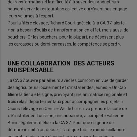
de transformation et la difficulté à trouver des producteurs
pouvant servir la restauration collective qui n’aient pas engagé
leurs volumes à l’export.
Pour la filière élevage, Richard Courtigné, élu à la CA 37, alerte :
« on a besoin d’outils de transformation en effet, mais aussi de
bouchers. Or les bouchers, pour la plupart, ne désossent plus
les carcasses ou demi-carcasses, la compétence se perd ».
UNE COLLABORATION DES ACTEURS
INDISPENSABLE
La CA 37 œuvre par ailleurs avec les comcom en vue de garder
des agriculteurs localement et d’installer des jeunes. « Un Cap
filière laitier a été signé, prévoyant une animatrice régionale et
trois relais départementaux pour accompagner les projets. «
Osons l’élevage en Centre-Val de Loire » va prendre la suite de
« S’installer en Touraine, une aubaine », a complété Fabienne
Bonin, également élue à la CA 37. Pour que ce genre de
démarche soit fructueuse, il faut que tout le monde collabore
ensemble : chambre d’agriculture, comcom, laiteries… »