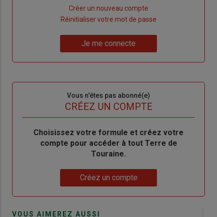
Lien
Créer un nouveau compte
"Créer
Lien
Réinitialiser votre mot de passe
un
"Réinitialiser
Lien
nouveau
votre
Je me connecte
"Je
compte"
mot
me
de
connecte"
passe"
Sous-
Vous n'êtes pas abonné(e)
titre
TITRE
CRÉEZ UN COMPTE
Body
Choisissez votre formule et créez votre
compte pour accéder à tout Terre de
Touraine.
Lien
Créez un compte
VOUS AIMEREZ AUSSI