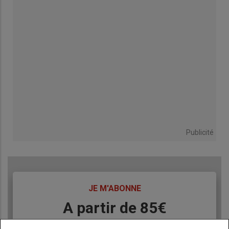
Publicité
TITRE
JE M'ABONNE
Body
A partir de 85€