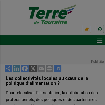
Aller
au
contenu
principal
USER
ACCOUNT
MENU
Publicité
Share
LinkedIn
Facebook
X
Email
Print
Les collectivités locales au cœur de la
politique d’alimentation ?
Pour relocaliser l’alimentation, la collaboration des
professionnels, des politiques et des partenaires