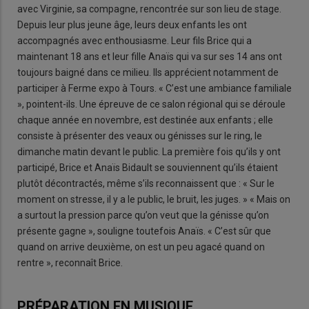
avec Virginie, sa compagne, rencontrée sur son lieu de stage.
Depuis leur plus jeune âge, leurs deux enfants les ont
accompagnés avec enthousiasme. Leur fils Brice qui a
maintenant 18 ans et leur fille Anaïs qui va sur ses 14 ans ont
toujours baigné dans ce milieu. Ils apprécient notamment de
participer à Ferme expo à Tours. « C’est une ambiance familiale
», pointent-ils. Une épreuve de ce salon régional qui se déroule
chaque année en novembre, est destinée aux enfants ; elle
consiste à présenter des veaux ou génisses sur le ring, le
dimanche matin devant le public. La première fois qu’ils y ont
participé, Brice et Anaïs Bidault se souviennent qu’ils étaient
plutôt décontractés, même s’ils reconnaissent que : « Sur le
moment on stresse, il y a le public, le bruit, les juges. » « Mais on
a surtout la pression parce qu’on veut que la génisse qu’on
présente gagne », souligne toutefois Anaïs. « C’est sûr que
quand on arrive deuxième, on est un peu agacé quand on
rentre », reconnaît Brice.
PRÉPARATION EN MUSIQUE