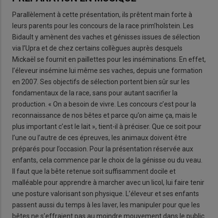
Parallèlement à cette présentation, ils prêtent main forte à
leurs parents pour les concours de la race prim’holstein. Les
Bidault y amènent des vaches et génisses issues de sélection
via l’Upra et de chez certains collègues auprès desquels
Mickaël se fournit en paillettes pour les inséminations. En effet,
l’éleveur insémine lui même ses vaches, depuis une formation
en 2007. Ses objectifs de sélection portent bien sûr sur les
fondamentaux de la race, sans pour autant sacrifier la
production. « On a besoin de vivre. Les concours c’est pour la
reconnaissance de nos bêtes et parce qu’on aime ça, mais le
plus important c’est le lait », tient-il à préciser. Que ce soit pour
l’une ou l’autre de ces épreuves, les animaux doivent être
préparés pour l’occasion. Pour la présentation réservée aux
enfants, cela commence par le choix de la génisse ou du veau.
Il faut que la bête retenue soit suffisamment docile et
malléable pour apprendre à marcher avec un licol, lui faire tenir
une posture valorisant son physique. L’éleveur et ses enfants
passent aussi du temps à les laver, les manipuler pour que les
bêtes ne s’effraient pas au moindre mouvement dans le public