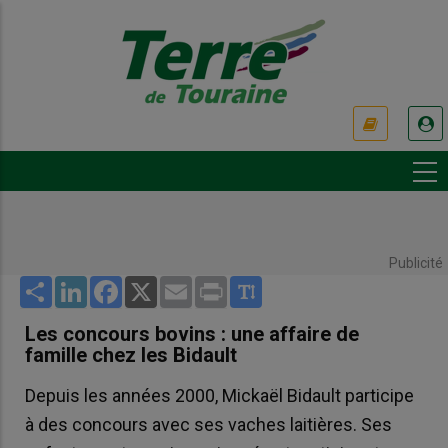
Aller
au
contenu
principal
USER
ACCOUNT
MENU
Publicité
Share
LinkedIn
Facebook
X
Email
Print
Les concours bovins : une affaire de
famille chez les Bidault
Depuis les années 2000, Mickaël Bidault participe
à des concours avec ses vaches laitières. Ses