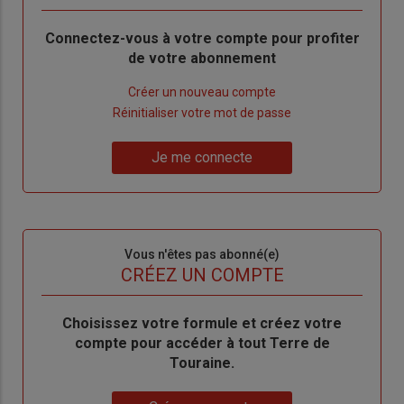
Body
Connectez-vous à votre compte pour profiter
de votre abonnement
Lien
Créer un nouveau compte
"Créer
Lien
Réinitialiser votre mot de passe
un
"Réinitialiser
Lien
nouveau
votre
Je me connecte
"Je
compte"
mot
me
de
connecte"
passe"
Sous-
Vous n'êtes pas abonné(e)
titre
TITRE
CRÉEZ UN COMPTE
Body
Choisissez votre formule et créez votre
compte pour accéder à tout Terre de
Touraine.
Lien