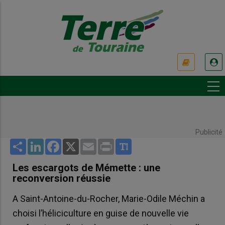
Aller
au
contenu
principal
USER
ACCOUNT
MENU
Publicité
Share
LinkedIn
Facebook
X
Email
Print
Les escargots de Mémette : une
reconversion réussie
A Saint-Antoine-du-Rocher, Marie-Odile Méchin a
choisi l’héliciculture en guise de nouvelle vie