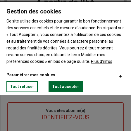
Body
A partir de 85€
Gestion des cookies
Lien
JE M'ABONNE
Ce site utilise des cookies pour garantir le bon fonctionnement
des services essentiels et de mesure d’audience. En cliquant sur
« Tout Accepter », vous consentez à l’utilisation de ces cookies
et au traitement de vos données à caractère personnel au
Accédez à tous les articles du site Terre de Touraine
Liste
regard des finalités décrites. Vous pourrez à tout moment
à
Consultez le journal Terre de Touraine au format
numérique, sur tous les supports
revenir sur vos choix, en utilisant le lien « Modifier mes
puce
préférences cookies » en bas de page du site.
Plus d'infos
Ne manquez aucune information grâce à la
newsletter du journal Terre de Touraine
Paramétrer mes cookies
Tout refuser
Tout accepter
Sous-
Vous êtes abonné(e)
titre
TITRE
IDENTIFIEZ-VOUS