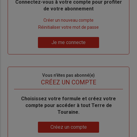
Body
Connectez-vous à votre compte pour profiter
de votre abonnement
Lien
Créer un nouveau compte
"Créer
Lien
Réinitialiser votre mot de passe
un
"Réinitialiser
Lien
nouveau
votre
Je me connecte
"Je
compte"
mot
me
de
connecte"
passe"
Sous-
Vous n'êtes pas abonné(e)
titre
TITRE
CRÉEZ UN COMPTE
Body
Choisissez votre formule et créez votre
compte pour accéder à tout Terre de
Touraine.
Lien
Créez un compte