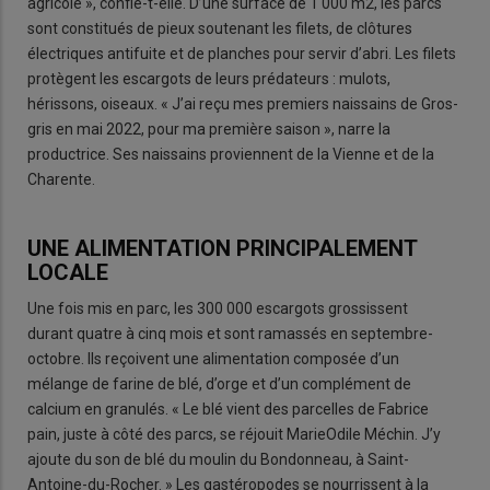
agricole », confie-t-elle. D’une surface de 1 000 m2, les parcs
sont constitués de pieux soutenant les filets, de clôtures
électriques antifuite et de planches pour servir d’abri. Les filets
protègent les escargots de leurs prédateurs : mulots,
hérissons, oiseaux. « J’ai reçu mes premiers naissains de Gros-
gris en mai 2022, pour ma première saison », narre la
productrice. Ses naissains proviennent de la Vienne et de la
Charente.
UNE ALIMENTATION PRINCIPALEMENT
LOCALE
Une fois mis en parc, les 300 000 escargots grossissent
durant quatre à cinq mois et sont ramassés en septembre-
octobre. Ils reçoivent une alimentation composée d’un
mélange de farine de blé, d’orge et d’un complément de
calcium en granulés. « Le blé vient des parcelles de Fabrice
pain, juste à côté des parcs, se réjouit MarieOdile Méchin. J’y
ajoute du son de blé du moulin du Bondonneau, à Saint-
Antoine-du-Rocher. » Les gastéropodes se nourrissent à la