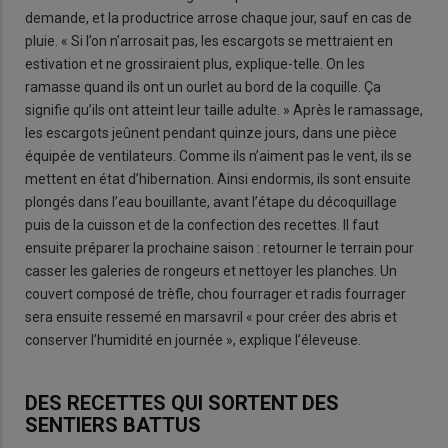
demande, et la productrice arrose chaque jour, sauf en cas de
pluie. « Si l’on n’arrosait pas, les escargots se mettraient en
estivation et ne grossiraient plus, explique-telle. On les
ramasse quand ils ont un ourlet au bord de la coquille. Ça
signifie qu’ils ont atteint leur taille adulte. » Après le ramassage,
les escargots jeûnent pendant quinze jours, dans une pièce
équipée de ventilateurs. Comme ils n’aiment pas le vent, ils se
mettent en état d’hibernation. Ainsi endormis, ils sont ensuite
plongés dans l’eau bouillante, avant l’étape du décoquillage
puis de la cuisson et de la confection des recettes. Il faut
ensuite préparer la prochaine saison : retourner le terrain pour
casser les galeries de rongeurs et nettoyer les planches. Un
couvert composé de trèfle, chou fourrager et radis fourrager
sera ensuite ressemé en marsavril « pour créer des abris et
conserver l’humidité en journée », explique l’éleveuse.
DES RECETTES QUI SORTENT DES
SENTIERS BATTUS