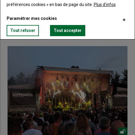
préférences cookies » en bas de page du site.
Plus d'infos
Lien
Créez un compte
Paramétrer mes cookies
Tout refuser
Tout accepter
VOUS AIMEREZ AUSSI