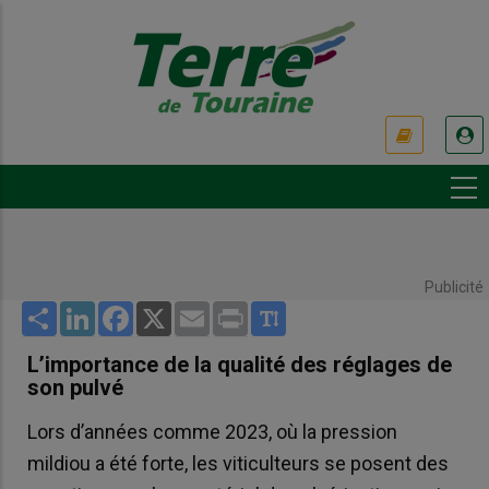
Aller
au
contenu
principal
USER
ACCOUNT
MENU
Publicité
Share
LinkedIn
Facebook
X
Email
Print
L’importance de la qualité des réglages de
son pulvé
Lors d’années comme 2023, où la pression
mildiou a été forte, les viticulteurs se posent des