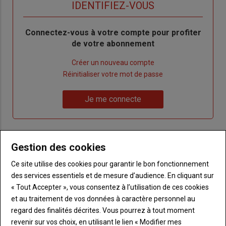
titre
TITRE
IDENTIFIEZ-VOUS
Body
Connectez-vous à votre compte pour profiter
de votre abonnement
Lien
Créer un nouveau compte
"Créer
Lien
Réinitialiser votre mot de passe
un
"Réinitialiser
Lien
nouveau
votre
Je me connecte
"Je
compte"
mot
me
de
connecte"
passe"
Gestion des cookies
Sous-
Vous n'êtes pas abonné(e)
titre
TITRE
CRÉEZ UN COMPTE
Ce site utilise des cookies pour garantir le bon fonctionnement
des services essentiels et de mesure d’audience. En cliquant sur
« Tout Accepter », vous consentez à l’utilisation de ces cookies
Body
Choisissez votre formule et créez votre
et au traitement de vos données à caractère personnel au
compte pour accéder à tout Terre de
regard des finalités décrites. Vous pourrez à tout moment
Touraine.
revenir sur vos choix, en utilisant le lien « Modifier mes