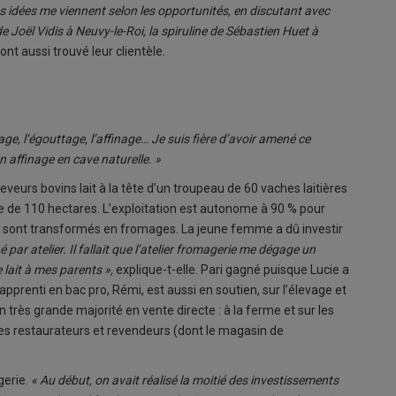
s idées me viennent selon les opportunités, en discutant avec
de Joël Vidis à Neuvy-le-Roi, la spiruline de Sébastien Huet à
nt aussi trouvé leur clientèle.
ssage, l’égouttage, l’affinage… Je suis fière d’avoir amené ce
 un affinage en cave naturelle. »
eveurs bovins lait à la tête d’un troupeau de 60 vaches laitières
ole de 110 hectares. L’exploitation est autonome à 90 % pour
uit sont transformés en fromages. La jeune femme a dû investir
 par atelier. Il fallait que l’atelier fromagerie me dégage un
e lait à mes parents »,
explique-t-elle. Pari gagné puisque Lucie a
pprenti en bac pro, Rémi, est aussi en soutien, sur l’élevage et
très grande majorité en vente directe : à la ferme et sur les
s restaurateurs et revendeurs (dont le magasin de
gerie.
« Au début, on avait réalisé la moitié des investissements