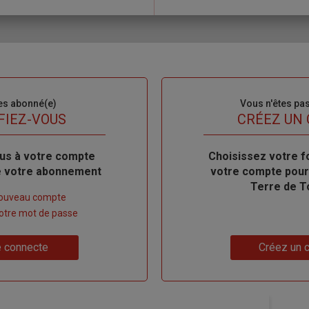
es abonné(e)
Sous-
Vous n'êtes pa
titre
FIEZ-VOUS
TITRE
CRÉEZ UN
us à votre compte
Body
Choisissez votre f
de votre abonnement
votre compte pour
Terre de T
nouveau compte
 votre mot de passe
Lien
 connecte
Créez un 