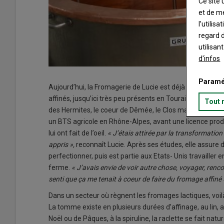
Ce site 
et de m
l’utilis
regard d
utilisan
d'infos
Paramé
Aujourd’hui, la Fromagerie de Lucie est déjà bien impl
affinés, jusqu’ici très peu présents en Touraine. Lucie O
Tout 
des Hermites, le coeur de Dêmée, le Clos madame... Des 
un BTS agricole en Rhône-Alpes, avant une licence pro
lui ont fait de l’oeil.
« J’étais attirée par la transformati
appris »,
reconnaît Lucie. Après ses études, elle assure
perfectionner, puis est partie aux Etats- Unis travailler
ferme.
« J’avais envie de voir autre chose, voyager, renc
senti que ça me tenait à coeur de faire du fromage affiné 
Dans un secteur où règnent les fromages lactiques, voilà
La tomme existe en plusieurs durées d’affinage, au lin,
Noël ou de Pâques, à la spiruline, la raclette se fait nat