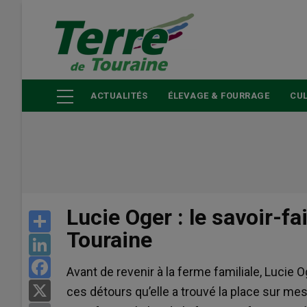
Aller
au
contenu
principal
ACTUALITÉS
ÉLEVAGE & FOURRAGE
CUL
Lucie Oger : le savoir-fa
Share
Touraine
LinkedIn
Facebook
Avant de revenir à la ferme familiale, Lucie O
X
ces détours qu’elle a trouvé la place sur me