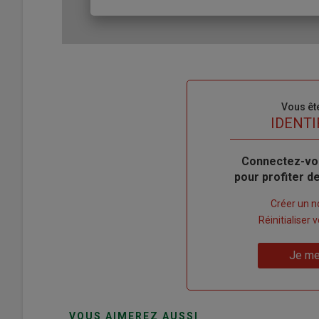
Sous-
Vous êt
titre
TITRE
IDENTI
Body
Connectez-vo
pour profiter 
Lien
Créer un 
"Créer
Lien
Réinitialiser
un
"Réinitialiser
Lien
nouveau
votre
Je me
"Je
compte"
mot
me
de
connecte"
passe"
VOUS AIMEREZ AUSSI