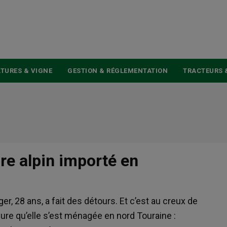
USER
ACCOUNT
MENU
TURES & VIGNE
GESTION & RÉGLEMENTATION
TRACTEURS 
ire alpin importé en
ger, 28 ans, a fait des détours. Et c’est au creux de
sure qu’elle s’est ménagée en nord Touraine :