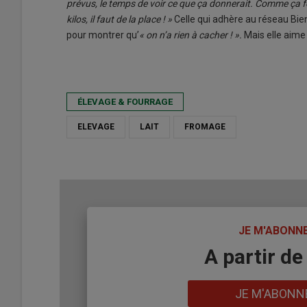
prévus, le temps de voir ce que ça donnerait. Comme ça fo
kilos, il faut de la place ! »
Celle qui adhère au réseau Bie
pour montrer qu’
« on n’a rien à cacher ! ».
Mais elle aime
ÉLEVAGE & FOURRAGE
ELEVAGE
LAIT
FROMAGE
TITRE
JE M'ABONN
Body
A partir de
Lien
JE M'ABONN