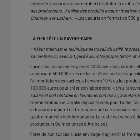
éphémère, ainsi qu’un camembert d’octobre à avril.
« Le
des producteurs. J’utilise des produits locaux : le safran 
Channay-sur-Lathan… »
Les yaourts en format de 500 g o
LA FIERTÉ D’UN SAVOIR-FAIRE
« Il faut maîtriser la technique de travail du caillé, le pre
savoir-faire ici, avec la typicité de notre propre terroir, et
Lucie s’est associée en janvier 2020 avec ses parents, él
produisant 600 000 litres de lait et d’une surface agric
l’alimentation des vaches, et environ 10 % du lait prod
100 000 euros pour créer son laboratoire.
« On a raisonné
salaire et soit rentable en lui-même, comme si j’achetais l
même embauché Coralie depuis février, pour l’aider. Un a
la transformation. Les fromages sont commercialisés en 
quatre marchés hebdomadaires. Le reste est vendu à de
producteurs De mes terres à Amboise).
Forte de son succès, Lucie envisage d’agrandir la froma