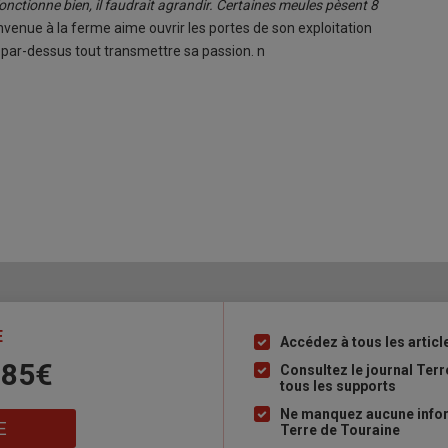
nctionne bien, il faudrait agrandir. Certaines meules pèsent 8
nvenue à la ferme aime ouvrir les portes de son exploitation
 par-dessus tout transmettre sa passion. n
E
Accédez à tous les articl
Liste
 85€
à
Consultez le journal Ter
tous les supports
puce
Ne manquez aucune inform
E
Terre de Touraine