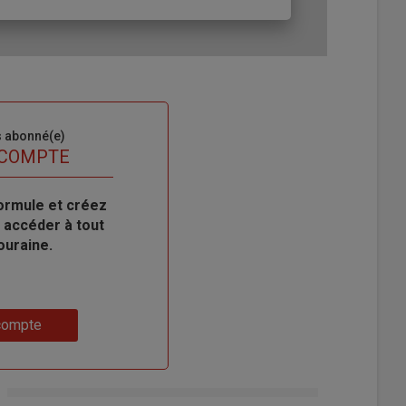
s abonné(e)
 COMPTE
ormule et créez
 accéder à tout
ouraine.
compte