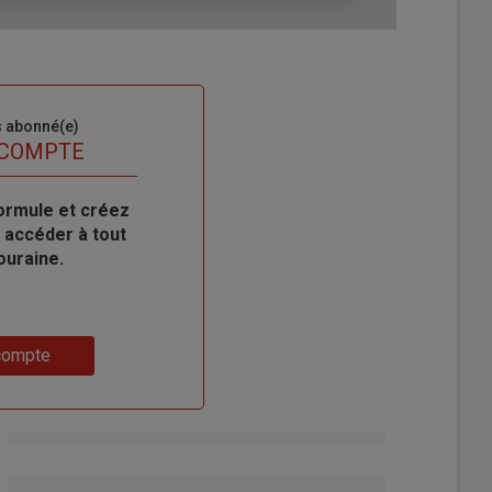
s abonné(e)
 COMPTE
ormule et créez
 accéder à tout
ouraine.
compte