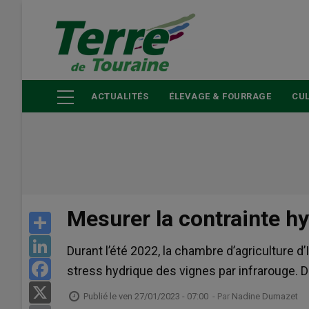
Aller
au
contenu
principal
ACTUALITÉS
ÉLEVAGE & FOURRAGE
CUL
Mesurer la contrainte hy
Share
LinkedIn
Durant l’été 2022, la chambre d’agriculture d
Facebook
stress hydrique des vignes par infrarouge. 
X
Publié le
ven 27/01/2023 - 07:00
- Par
Nadine Dumazet