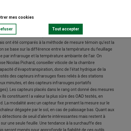
trer mes cookies
refuser
Tout accepter
 juin et fin août 2022, une étude en vue de développer une
dée est de mettre au point un outil d’aide à la décision
ssais ont été comparés à la méthode de mesure témoin qu’est la
n se base sur la différence entre la température du feuillage
par infrarouge et la température ambiante de l’air. On
e Nicolas Pichard, conseiller viticole de la chambre
apacité d’évapotranspiration, donc de l’état hydrique de la
estés des capteurs infrarouges fixes reliés à des stations
ux minutes, et des capteurs infrarouges portatifs
es). Les capteurs placés dans le rang ont donné des mesures
Ils constituent l a valeur la plus sûre des OAD testés, en
d. La modalité avec un capteur fixe prenant la mesure sur le
 chaleur dégagée par le sol, en cas de palissage bas. Quant aux
 détections de seuil d’alerte intéressantes mais restent à
 sur une seule feuille. Une tendance à la surchauffe des
 seront menés pour approfondir la fiabilité de ces outils