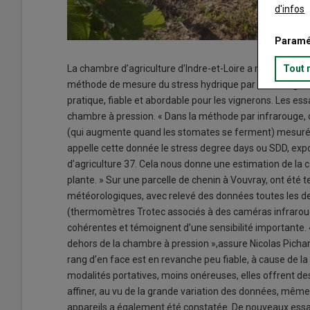
d'infos
Paramé
Tout 
La chambre d’agriculture d’Indre-et-Loire a mené, entre
méthode de mesure du stress hydrique par infrarouge. L’i
pratique, fiable et abordable pour les vignerons. Les e
chambre à pression. « Dans la méthode par infrarouge, o
(qui augmente quand les stomates se ferment) mesurée 
appelle cette donnée le stress degree days ou SDD, expos
d’agriculture 37. Cela nous donne une estimation de la c
plante. » Sur une parcelle de chenin à Vouvray, ont été t
météorologiques, avec relevé des données toutes les de
(thermomètres Trotec associés à des caméras infraroug
cohérentes et témoignent d’une sensibilité importante. « 
dehors de la chambre à pression »,assure Nicolas Pichar
rang d’en face est en revanche peu fiable, à cause de la
modalités portatives, moins onéreuses, elles offrent des
affiner, au vu de la grande variation des données, même
appareils a également été constatée. De nouveaux essais