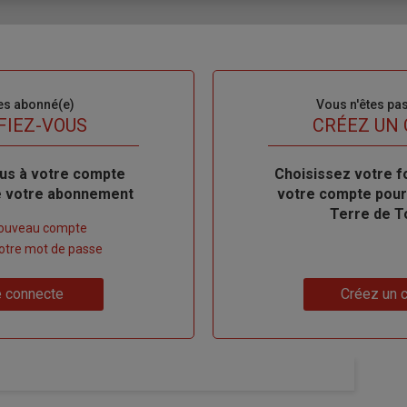
es abonné(e)
Sous-
Vous n'êtes pa
titre
FIEZ-VOUS
TITRE
CRÉEZ UN
us à votre compte
Body
Choisissez votre f
de votre abonnement
votre compte pour
Terre de T
nouveau compte
 votre mot de passe
Lien
 connecte
Créez un 