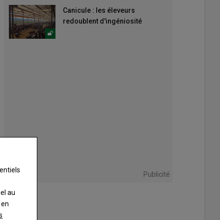
Canicule : les éleveurs
redoublent d'ingéniosité
entiels
Publicité
nel au
 en
s