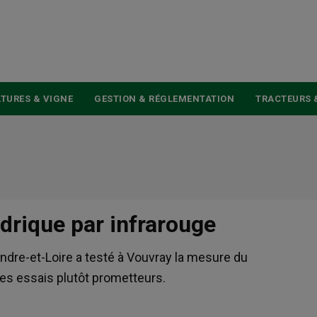
USER
ACCOUNT
MENU
TURES & VIGNE
GESTION & RÉGLEMENTATION
TRACTEURS 
drique par infrarouge
’Indre-et-Loire a testé à Vouvray la mesure du
Des essais plutôt prometteurs.