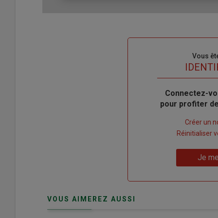
Sous-
Vous êt
titre
TITRE
IDENTI
Body
Connectez-vo
pour profiter 
Lien
Créer un 
"Créer
Lien
Réinitialiser
un
"Réinitialiser
Lien
nouveau
votre
Je me
"Je
compte"
mot
me
de
connecte"
passe"
VOUS AIMEREZ AUSSI