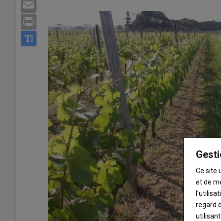
Email
Print
Gesti
Ce site 
et de m
l’utilis
regard d
utilisan