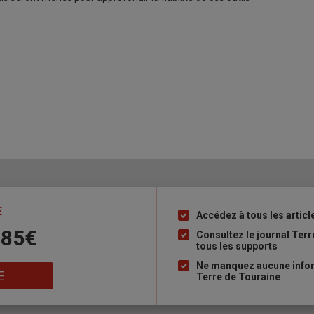
E
Accédez à tous les articl
Liste
 85€
à
Consultez le journal Ter
tous les supports
puce
Ne manquez aucune inform
E
Terre de Touraine