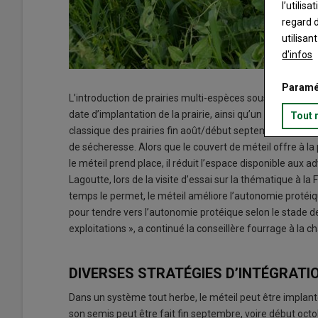
l’utilis
regard d
utilisan
d'infos
Paramé
L’introduction de prairies multi-espèces sous couvert de
date d’implantation de la prairie, ainsi qu’un salisseme
Tout 
classique des prairies fin août/début septembre devie
de sécheresse. Alors que le couvert de méteil offre à la 
le méteil prend place, il réduit l’espace disponible aux 
Lagoutte, lors de la visite d’essai sur la thématique à la 
temps le permet, le méteil améliore l’autonomie protéique
pour tendre vers l’autonomie protéique selon le stade d
exploitations », a continué la conseillère fourrage à la 
DIVERSES STRATÉGIES D’INTÉGRATI
Dans un système tout herbe, le méteil peut être implanté
son semis peut être fait fin septembre, voire début octob