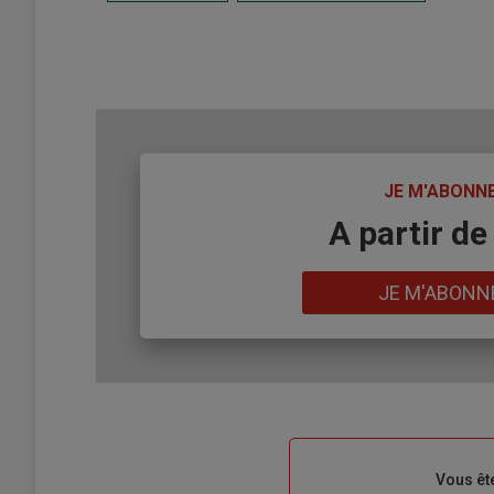
TITRE
JE M'ABONN
Body
A partir de
Lien
JE M'ABONN
Sous-
Vous êt