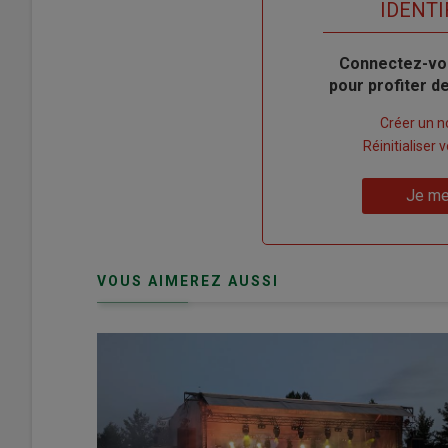
titre
TITRE
IDENTI
Body
Connectez-vo
pour profiter 
Lien
Créer un 
"Créer
Lien
Réinitialiser
un
"Réinitialiser
Lien
nouveau
votre
Je me
"Je
compte"
mot
me
de
connecte"
passe"
VOUS AIMEREZ AUSSI