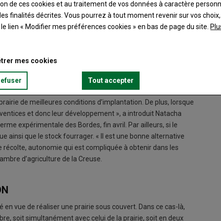
ation de ces cookies et au traitement de vos données à caractère person
es finalités décrites. Vous pourrez à tout moment revenir sur vos choix,
t le lien « Modifier mes préférences cookies » en bas de page du site.
Plu
trer mes cookies
 méteil offre des leviers agronomiques tels que le recul de la
nt moindre. « Avec le changement climatique, l’implantation
refuser
Tout accepter
nt de plus en plus compliquée, notamment à cause des périodes
prairie de meilleures conditions d’implantation. De plus, lorsque
adventices et donc leur développement », a introduit Natacha
Ferme expérimentale des Bordes, fin avril. Par ailleurs, si le
 ainsi que le stock fourrager. « Il est une bonne alternative
e récolte, autonomie qui est compliquée à obtenir dans les
chambre d’agriculture de la Creuse.
ON
 en vue de réaliser une prairie sous couvert. Dans ce cas-là,
re, soit simultanément avec celui de la prairie, soit en deux