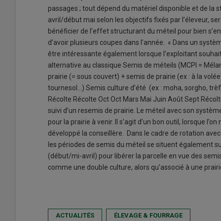
passages ; tout dépend du matériel disponible et de la s
avril/début mai selon les objectifs fixés par l’éleveur, s
bénéficier de l’effet structurant du méteil pour bien s’en
d’avoir plusieurs coupes dans l’année. « Dans un système
être intéressante également lorsque l’exploitant souhait
alternative au classique Semis de méteils (MCPI = Mél
prairie (= sous couvert) + semis de prairie (ex : à la vol
tournesol…) Semis culture d’été (ex : moha, sorgho, trèf
Récolte Récolte Oct Oct Mars Mai Juin Août Sept Récolt
suivi d’un resemis de prairie. Le méteil avec son système 
pour la prairie à venir. Il s’agit d’un bon outil, lorsque l’o
développé la conseillère. Dans le cadre de rotation ave
les périodes de semis du méteil se situent également su
(début/mi-avril) pour libérer la parcelle en vue des semi
comme une double culture, alors qu’associé à une prairie
ACTUALITÉS
ÉLEVAGE & FOURRAGE