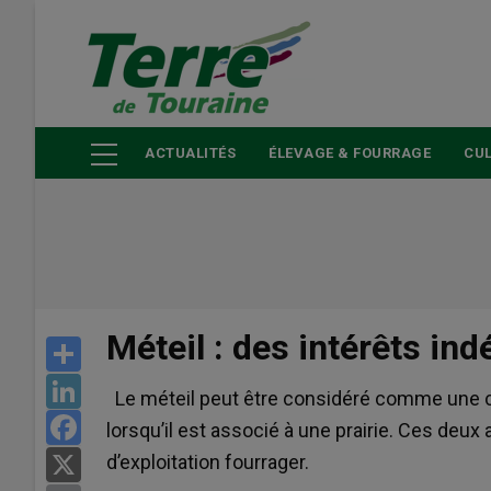
Aller
au
contenu
principal
ACTUALITÉS
ÉLEVAGE & FOURRAGE
CUL
Méteil : des intérêts ind
Share
LinkedIn
Le méteil peut être considéré comme une cul
Facebook
lorsqu’il est associé à une prairie. Ces deu
d’exploitation fourrager.
X