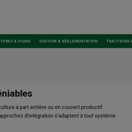
USER
ACCOUNT
MENU
TURES & VIGNE
GESTION & RÉGLEMENTATION
TRACTEURS 
éniables
ture à part entière ou en couvert productif
x approches d’intégration s’adaptent à tout système