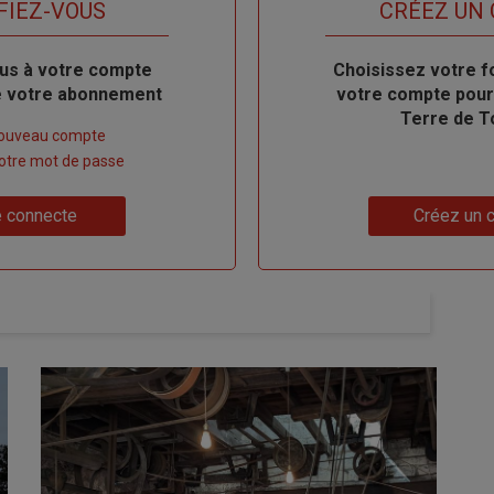
titre
FIEZ-VOUS
TITRE
CRÉEZ UN
us à votre compte
Body
Choisissez votre f
de votre abonnement
votre compte pour
Terre de T
nouveau compte
 votre mot de passe
Lien
 connecte
Créez un 