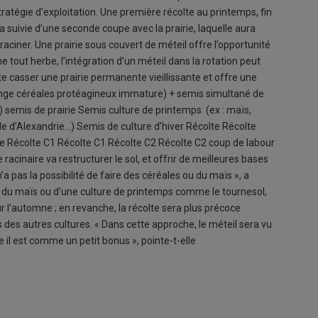
tratégie d’exploitation. Une première récolte au printemps, fin
era suivie d’une seconde coupe avec la prairie, laquelle aura
raciner. Une prairie sous couvert de méteil offre l’opportunité
 tout herbe, l’intégration d’un méteil dans la rotation peut
e casser une prairie permanente vieillissante et offre une
ange céréales protéagineux immature) + semis simultané de
ée) semis de prairie Semis culture de printemps (ex : maïs,
le d’Alexandrie…) Semis de culture d’hiver Récolte Récolte
e Récolte C1 Récolte C1 Récolte C2 Récolte C2 coup de labour
racinaire va restructurer le sol, et offrir de meilleures bases
n n’a pas la possibilité de faire des céréales ou du maïs », a
c du maïs ou d’une culture de printemps comme le tournesol,
r l’automne ; en revanche, la récolte sera plus précoce
s des autres cultures. « Dans cette approche, le méteil sera vu
 il est comme un petit bonus », pointe-t-elle