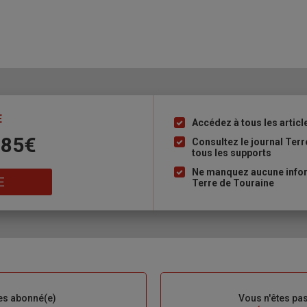
E
Accédez à tous les articl
Liste
 85€
à
Consultez le journal Ter
tous les supports
puce
Ne manquez aucune inform
E
Terre de Touraine
es abonné(e)
Sous-
Vous n'êtes pa