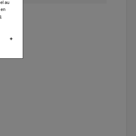
nel au
 en
s