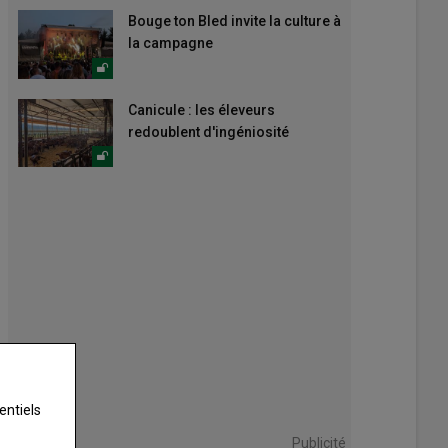
Bouge ton Bled invite la culture à
la campagne
Canicule : les éleveurs
redoublent d'ingéniosité
entiels
Publicité