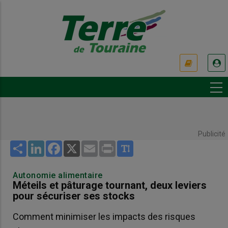
Aller
au
contenu
principal
USER
ACCOUNT
MENU
Publicité
Share
LinkedIn
Facebook
X
Email
Print
Autonomie alimentaire
Méteils et pâturage tournant, deux leviers
pour sécuriser ses stocks
Comment minimiser les impacts des risques