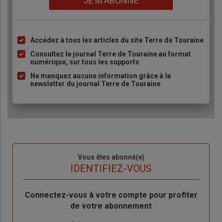
JE M'ABONNE
Accédez à tous les articles du site Terre de Touraine
Liste
à
Consultez le journal Terre de Touraine au format
numérique, sur tous les supports
puce
Ne manquez aucune information grâce à la
newsletter du journal Terre de Touraine
Sous-
Vous êtes abonné(e)
titre
TITRE
IDENTIFIEZ-VOUS
Body
Connectez-vous à votre compte pour profiter
de votre abonnement