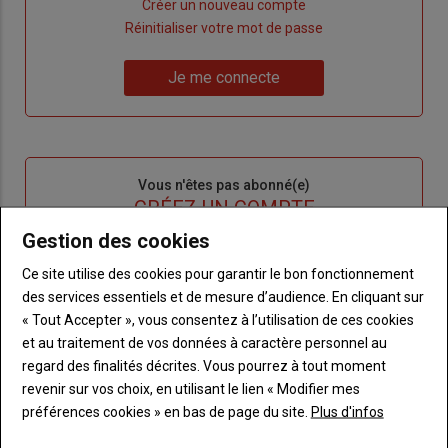
Lien
Créer un nouveau compte
"Créer
Lien
Réinitialiser votre mot de passe
un
"Réinitialiser
Lien
nouveau
votre
Je me connecte
"Je
compte"
mot
me
de
connecte"
passe"
Sous-
Vous n'êtes pas abonné(e)
titre
TITRE
CRÉEZ UN COMPTE
Gestion des cookies
Body
Choisissez votre formule et créez votre
Ce site utilise des cookies pour garantir le bon fonctionnement
compte pour accéder à tout Terre de
des services essentiels et de mesure d’audience. En cliquant sur
Touraine.
« Tout Accepter », vous consentez à l’utilisation de ces cookies
et au traitement de vos données à caractère personnel au
Lien
Créez un compte
regard des finalités décrites. Vous pourrez à tout moment
revenir sur vos choix, en utilisant le lien « Modifier mes
préférences cookies » en bas de page du site.
Plus d'infos
VOUS AIMEREZ AUSSI