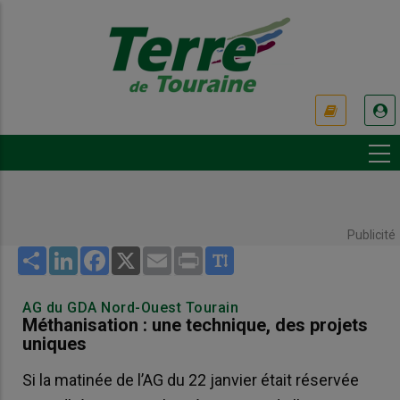
Aller
au
contenu
principal
USER
ACCOUNT
MENU
Publicité
Share
LinkedIn
Facebook
X
Email
Print
AG du GDA Nord-Ouest Tourain
Méthanisation : une technique, des projets
uniques
Si la matinée de l’AG du 22 janvier était réservée