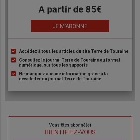
Body
A partir de 85€
Lien
JE M'ABONNE
Accédez à tous les articles du site Terre de Touraine
Liste
à
Consultez le journal Terre de Touraine au format
numérique, sur tous les supports
puce
Ne manquez aucune information grâce à la
newsletter du journal Terre de Touraine
Sous-
Vous êtes abonné(e)
titre
TITRE
IDENTIFIEZ-VOUS