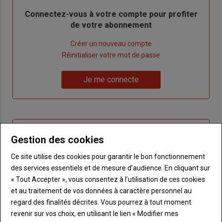
Body
Connectez-vous à votre compte pour profiter
de votre abonnement
Lien
Créer un nouveau compte
"Créer
Lien
Réinitialiser votre mot de passe
un
"Réinitialiser
Lien
nouveau
votre
Je me connecte
"Je
compte"
mot
me
de
connecte"
passe"
Sous-
Vous n'êtes pas abonné(e)
Gestion des cookies
titre
TITRE
CRÉEZ UN COMPTE
Ce site utilise des cookies pour garantir le bon fonctionnement
des services essentiels et de mesure d’audience. En cliquant sur
Body
Choisissez votre formule et créez votre
« Tout Accepter », vous consentez à l’utilisation de ces cookies
compte pour accéder à tout Terre de
et au traitement de vos données à caractère personnel au
Touraine.
regard des finalités décrites. Vous pourrez à tout moment
revenir sur vos choix, en utilisant le lien « Modifier mes
Lien
Créez un compte