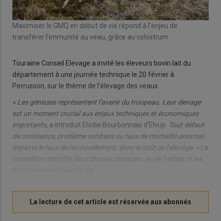
Maximiser le GMQ en début de vie répond à l’enjeu de
transférer l’immunité au veau, grâce au colostrum.
Touraine Conseil Elevage a invité les éleveurs bovin lait du
département à une journée technique le 20 février à
Perrusson, sur le thème de l’élevage des veaux.
« Les génisses représentent l’avenir du troupeau. Leur élevage
est un moment crucial aux enjeux techniques et économiques
importants,
a introduit Elodie Bourbonnais d’Elvup.
Tout défaut
de croissance, problème sanitaire ou taux de mortalité anormal
impacte le taux de renouvellement, donc le coût de l’élevage. »
La
conseillère identifie deux phases critiques : la vie fœtale et les
deux premiers mois de vie.