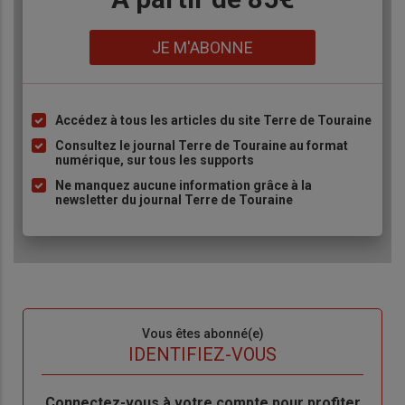
Lien
JE M'ABONNE
Accédez à tous les articles du site Terre de Touraine
Liste
à
Consultez le journal Terre de Touraine au format
numérique, sur tous les supports
puce
Ne manquez aucune information grâce à la
newsletter du journal Terre de Touraine
Sous-
Vous êtes abonné(e)
titre
TITRE
IDENTIFIEZ-VOUS
Body
Connectez-vous à votre compte pour profiter