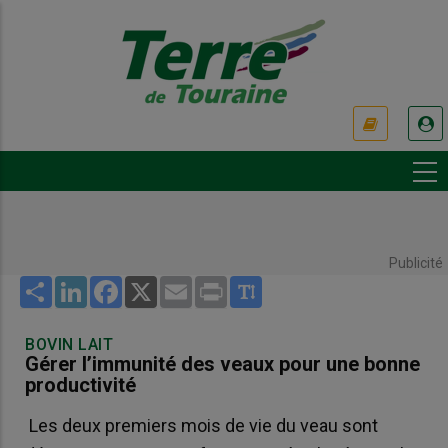
Aller
au
contenu
principal
USER
ACCOUNT
MENU
Publicité
Share
LinkedIn
Facebook
X
Email
Print
BOVIN LAIT
Gérer l’immunité des veaux pour une bonne
productivité
Les deux premiers mois de vie du veau sont