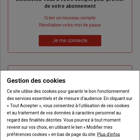
de votre abonnement
Lien
Créer un nouveau compte
"Créer
Lien
Réinitialiser votre mot de passe
un
"Réinitialiser
Lien
nouveau
votre
Je me connecte
"Je
compte"
mot
me
de
connecte"
passe"
Sous-
Vous n'êtes pas abonné(e)
titre
Gestion des cookies
TITRE
CRÉEZ UN COMPTE
Ce site utilise des cookies pour garantir le bon fonctionnement
Body
Choisissez votre formule et créez votre
des services essentiels et de mesure d’audience. En cliquant sur
compte pour accéder à tout Terre de
« Tout Accepter », vous consentez à l’utilisation de ces cookies
Touraine.
et au traitement de vos données à caractère personnel au
regard des finalités décrites. Vous pourrez à tout moment
Lien
Créez un compte
revenir sur vos choix, en utilisant le lien « Modifier mes
préférences cookies » en bas de page du site.
Plus d'infos