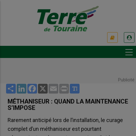
Aller
au
contenu
principal
USER
ACCOUNT
MENU
Publicité
Share
LinkedIn
Facebook
X
Email
Print
MÉTHANISEUR : QUAND LA MAINTENANCE
S’IMPOSE
Rarement anticipé lors de l’installation, le curage
complet d’un méthaniseur est pourtant