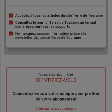
Accédez à tous les articles du site Terre de Touraine
Liste
à
Consultez le journal Terre de Touraine au format
numérique, sur tous les supports
puce
Ne manquez aucune information grâce à la
newsletter du journal Terre de Touraine
Sous-
Vous êtes abonné(e)
titre
TITRE
IDENTIFIEZ-VOUS
Body
Connectez-vous à votre compte pour profiter
de votre abonnement
Lien
Créer un nouveau compte