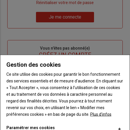
"Créer
Lien
Réinitialiser votre mot de passe
un
"Réinitialiser
Lien
nouveau
votre
Je me connecte
"Je
compte"
mot
me
de
connecte"
passe"
Sous-
Vous n'êtes pas abonné(e)
titre
TITRE
CRÉEZ UN COMPTE
Gestion des cookies
Body
Choisissez votre formule et créez votre
Ce site utilise des cookies pour garantir le bon fonctionnement
compte pour accéder à tout Terre de
des services essentiels et de mesure d’audience. En cliquant sur
Touraine.
« Tout Accepter », vous consentez à l’utilisation de ces cookies
et au traitement de vos données à caractère personnel au
Lien
Créez un compte
regard des finalités décrites. Vous pourrez à tout moment
revenir sur vos choix, en utilisant le lien « Modifier mes
préférences cookies » en bas de page du site.
Plus d'infos
VOUS AIMEREZ AUSSI
Paramétrer mes cookies