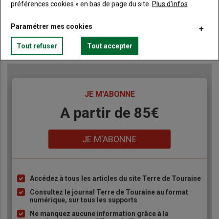
préférences cookies » en bas de page du site.
Plus d'infos
Paramétrer mes cookies
Publicité
Tout refuser
Tout accepter
TITRE
JE M'ABONNE
Body
A partir de 85€
Lien
JE M'ABONNE
Accédez à tous les articles du site Terre de Touraine
Liste
à
Consultez le journal Terre de Touraine au format
numérique, sur tous les supports
puce
Ne manquez aucune information grâce à la