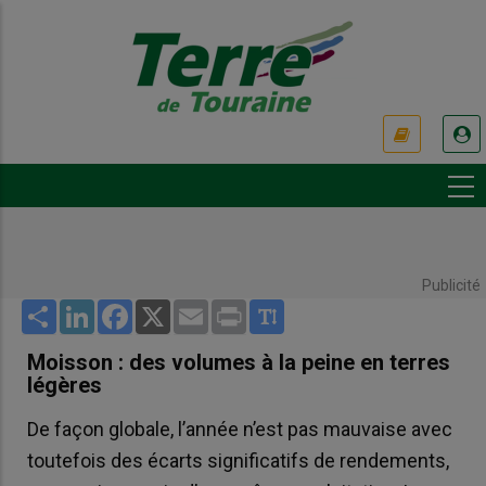
Aller
au
contenu
principal
USER
ACCOUNT
MENU
Publicité
Share
LinkedIn
Facebook
X
Email
Print
Moisson : des volumes à la peine en terres
légères
De façon globale, l’année n’est pas mauvaise avec
toutefois des écarts significatifs de rendements,