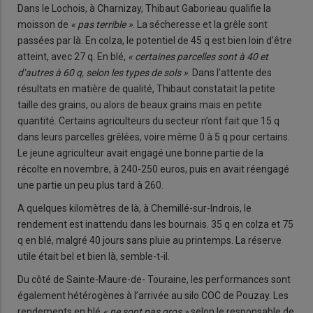
Dans le Lochois, à Charnizay, Thibaut Gaborieau qualifie la
moisson de
« pas terrible »
. La sécheresse et la grêle sont
passées par là. En colza, le potentiel de 45 q est bien loin d’être
atteint, avec 27 q. En blé,
« certaines parcelles sont à 40 et
d’autres à 60 q, selon les types de sols »
. Dans l’attente des
résultats en matière de qualité, Thibaut constatait la petite
taille des grains, ou alors de beaux grains mais en petite
quantité. Certains agriculteurs du secteur n’ont fait que 15 q
dans leurs parcelles grêlées, voire même 0 à 5 q pour certains.
Le jeune agriculteur avait engagé une bonne partie de la
récolte en novembre, à 240-250 euros, puis en avait réengagé
une partie un peu plus tard à 260.
A quelques kilomètres de là, à Chemillé-sur-Indrois, le
rendement est inattendu dans les bournais. 35 q en colza et 75
q en blé, malgré 40 jours sans pluie au printemps. La réserve
utile était bel et bien là, semble-t-il.
Du côté de Sainte-Maure-de- Touraine, les performances sont
également hétérogènes à l’arrivée au silo COC de Pouzay. Les
rendements en blé
« ne sont pas gros »
selon le responsable de