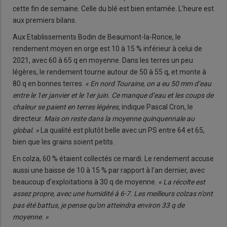
cette fin de semaine. Celle du blé est bien entamée. L’heure est
aux premiers bilans.
Aux Etablissements Bodin de Beaumont-la-Ronce, le
rendement moyen en orge est 10 à 15 % inférieur à celui de
2021, avec 60 à 65 q en moyenne. Dans les terres un peu
légères, le rendement tourne autour de 50 à 55 q, et monte à
80 q en bonnes terres.
« En nord Touraine, on a eu 50 mm d’eau
entre le 1
er
janvier et le 1
er
juin. Ce manque d’eau et les coups de
chaleur se paient en terres légères,
indique Pascal Cron, le
directeur.
Mais on reste dans la moyenne quinquennale au
global. »
La qualité est plutôt belle avec un PS entre 64 et 65,
bien que les grains soient petits.
En colza, 60 % étaient collectés ce mardi. Le rendement accuse
aussi une baisse de 10 à 15 % par rapport à l’an dernier, avec
beaucoup d’exploitations à 30 q de moyenne.
« La récolte est
assez propre, avec une humidité à 6-7. Les meilleurs colzas n’ont
pas été battus, je pense qu’on atteindra environ 33 q de
moyenne. »