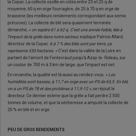
la Copac. La collecte oscille en colza entre 23 et 25 q de
moyenne, 60 q en orge fourragère, de 25 à 70 q en orge de
brasserie (les meilleurs rendements correspondant aux semis
précoces). La collecte de blé sera quasiment terminée
dimanche,
« on espère 61 à 62 q. C’est une année faible, liée à
l’impact de la grêle dans notre secteur,
explique Patrice Allard,
directeur de la Copac.
6 à 7 % des blés sont par terre, ça
représente 530 hectares. »
C’est dans la vallée de la Loire en
partant de l’amont de Fontevraud jusqu’à Azay-le- Rideau, sur
un couloir de 700 m à 3 km de large, que l’impact est net.
En revanche, la qualité est là aussi au rendez-vous.
« Les
humidités sont basses, à 11,7 en orge avec un PS de 65,5. En blé,
on a un PS de 78 et des protéines à 11,9-12 »
, se réjouit le
directeur. Ce dernier estime que la grêle a fait perdre 2 500
tonnes de volume, et que la sécheresse a amputé la collecte de
20 % en blé et en orge.
PEU DE GROS RENDEMENTS