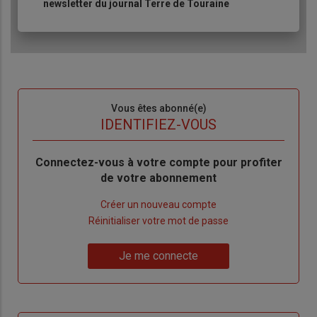
newsletter du journal Terre de Touraine
Sous-
Vous êtes abonné(e)
titre
TITRE
IDENTIFIEZ-VOUS
Body
Connectez-vous à votre compte pour profiter
de votre abonnement
Lien
Créer un nouveau compte
"Créer
Lien
Réinitialiser votre mot de passe
un
"Réinitialiser
Lien
nouveau
votre
Je me connecte
"Je
compte"
mot
me
de
connecte"
passe"