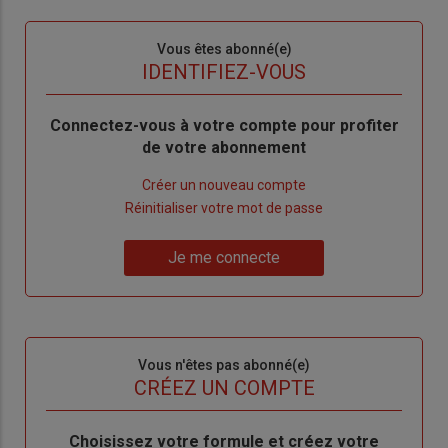
Sous-
Vous êtes abonné(e)
titre
TITRE
IDENTIFIEZ-VOUS
Body
Connectez-vous à votre compte pour profiter
de votre abonnement
Lien
Créer un nouveau compte
"Créer
Lien
Réinitialiser votre mot de passe
un
"Réinitialiser
Lien
nouveau
votre
Je me connecte
"Je
compte"
mot
me
de
connecte"
passe"
Sous-
Vous n'êtes pas abonné(e)
titre
TITRE
CRÉEZ UN COMPTE
Body
Choisissez votre formule et créez votre