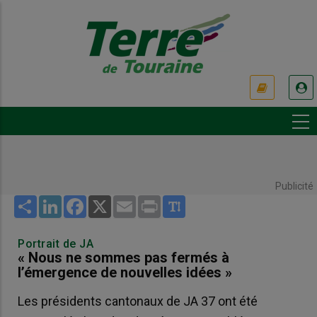
Aller
au
contenu
principal
USER
ACCOUNT
MENU
Publicité
Share
LinkedIn
Facebook
X
Email
Print
Portrait de JA
« Nous ne sommes pas fermés à
l’émergence de nouvelles idées »
Les présidents cantonaux de JA 37 ont été