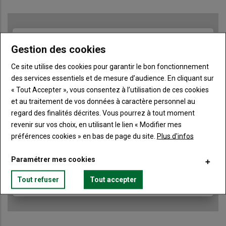
TITRE
JE M'ABONNE
Gestion des cookies
Body
A partir de 85€
Ce site utilise des cookies pour garantir le bon fonctionnement
des services essentiels et de mesure d’audience. En cliquant sur
Lien
« Tout Accepter », vous consentez à l’utilisation de ces cookies
JE M'ABONNE
et au traitement de vos données à caractère personnel au
regard des finalités décrites. Vous pourrez à tout moment
revenir sur vos choix, en utilisant le lien « Modifier mes
Accédez à tous les articles du site Terre de Touraine
Liste
préférences cookies » en bas de page du site.
Plus d'infos
à
Consultez le journal Terre de Touraine au format
numérique, sur tous les supports
puce
Paramétrer mes cookies
Ne manquez aucune information grâce à la
newsletter du journal Terre de Touraine
Tout refuser
Tout accepter